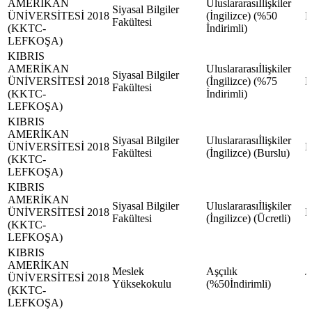
AMERİKAN
Uluslararasıİlişkiler
Siyasal Bilgiler
ÜNİVERSİTESİ
2018
(İngilizce) (%50
Fakültesi
(KKTC-
İndirimli)
LEFKOŞA)
KIBRIS
AMERİKAN
Uluslararasıİlişkiler
Siyasal Bilgiler
ÜNİVERSİTESİ
2018
(İngilizce) (%75
Fakültesi
(KKTC-
İndirimli)
LEFKOŞA)
KIBRIS
AMERİKAN
Siyasal Bilgiler
Uluslararasıİlişkiler
ÜNİVERSİTESİ
2018
Fakültesi
(İngilizce) (Burslu)
(KKTC-
LEFKOŞA)
KIBRIS
AMERİKAN
Siyasal Bilgiler
Uluslararasıİlişkiler
ÜNİVERSİTESİ
2018
Fakültesi
(İngilizce) (Ücretli)
(KKTC-
LEFKOŞA)
KIBRIS
AMERİKAN
Meslek
Aşçılık
ÜNİVERSİTESİ
2018
Yüksekokulu
(%50İndirimli)
(KKTC-
LEFKOŞA)