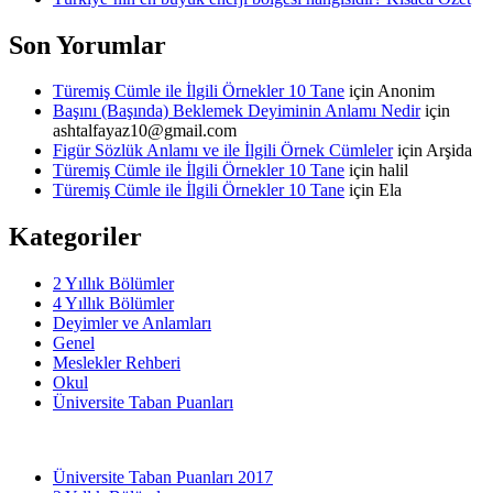
Son Yorumlar
Türemiş Cümle ile İlgili Örnekler 10 Tane
için
Anonim
Başını (Başında) Beklemek Deyiminin Anlamı Nedir
için
ashtalfayaz10@gmail.com
Figür Sözlük Anlamı ve ile İlgili Örnek Cümleler
için
Arşida
Türemiş Cümle ile İlgili Örnekler 10 Tane
için
halil
Türemiş Cümle ile İlgili Örnekler 10 Tane
için
Ela
Kategoriler
2 Yıllık Bölümler
4 Yıllık Bölümler
Deyimler ve Anlamları
Genel
Meslekler Rehberi
Okul
Üniversite Taban Puanları
Üniversite Taban Puanları 2017