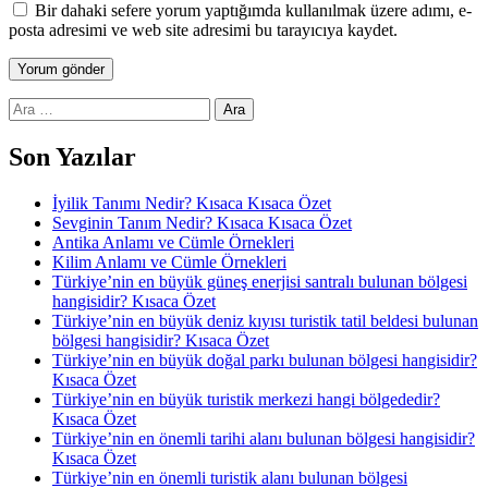
Bir dahaki sefere yorum yaptığımda kullanılmak üzere adımı, e-
posta adresimi ve web site adresimi bu tarayıcıya kaydet.
Arama:
Son Yazılar
İyilik Tanımı Nedir? Kısaca Kısaca Özet
Sevginin Tanım Nedir? Kısaca Kısaca Özet
Antika Anlamı ve Cümle Örnekleri
Kilim Anlamı ve Cümle Örnekleri
Türkiye’nin en büyük güneş enerjisi santralı bulunan bölgesi
hangisidir? Kısaca Özet
Türkiye’nin en büyük deniz kıyısı turistik tatil beldesi bulunan
bölgesi hangisidir? Kısaca Özet
Türkiye’nin en büyük doğal parkı bulunan bölgesi hangisidir?
Kısaca Özet
Türkiye’nin en büyük turistik merkezi hangi bölgededir?
Kısaca Özet
Türkiye’nin en önemli tarihi alanı bulunan bölgesi hangisidir?
Kısaca Özet
Türkiye’nin en önemli turistik alanı bulunan bölgesi