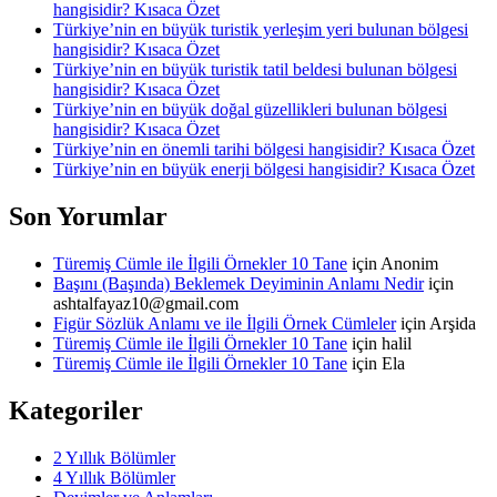
hangisidir? Kısaca Özet
Türkiye’nin en büyük turistik yerleşim yeri bulunan bölgesi
hangisidir? Kısaca Özet
Türkiye’nin en büyük turistik tatil beldesi bulunan bölgesi
hangisidir? Kısaca Özet
Türkiye’nin en büyük doğal güzellikleri bulunan bölgesi
hangisidir? Kısaca Özet
Türkiye’nin en önemli tarihi bölgesi hangisidir? Kısaca Özet
Türkiye’nin en büyük enerji bölgesi hangisidir? Kısaca Özet
Son Yorumlar
Türemiş Cümle ile İlgili Örnekler 10 Tane
için
Anonim
Başını (Başında) Beklemek Deyiminin Anlamı Nedir
için
ashtalfayaz10@gmail.com
Figür Sözlük Anlamı ve ile İlgili Örnek Cümleler
için
Arşida
Türemiş Cümle ile İlgili Örnekler 10 Tane
için
halil
Türemiş Cümle ile İlgili Örnekler 10 Tane
için
Ela
Kategoriler
2 Yıllık Bölümler
4 Yıllık Bölümler