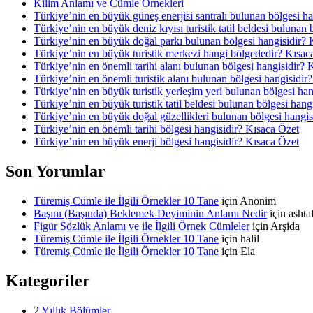
Kilim Anlamı ve Cümle Örnekleri
Türkiye’nin en büyük güneş enerjisi santralı bulunan bölgesi h
Türkiye’nin en büyük deniz kıyısı turistik tatil beldesi bulunan
Türkiye’nin en büyük doğal parkı bulunan bölgesi hangisidir? 
Türkiye’nin en büyük turistik merkezi hangi bölgededir? Kısac
Türkiye’nin en önemli tarihi alanı bulunan bölgesi hangisidir? 
Türkiye’nin en önemli turistik alanı bulunan bölgesi hangisidir
Türkiye’nin en büyük turistik yerleşim yeri bulunan bölgesi ha
Türkiye’nin en büyük turistik tatil beldesi bulunan bölgesi hang
Türkiye’nin en büyük doğal güzellikleri bulunan bölgesi hangis
Türkiye’nin en önemli tarihi bölgesi hangisidir? Kısaca Özet
Türkiye’nin en büyük enerji bölgesi hangisidir? Kısaca Özet
Son Yorumlar
Türemiş Cümle ile İlgili Örnekler 10 Tane
için
Anonim
Başını (Başında) Beklemek Deyiminin Anlamı Nedir
için
asht
Figür Sözlük Anlamı ve ile İlgili Örnek Cümleler
için
Arşida
Türemiş Cümle ile İlgili Örnekler 10 Tane
için
halil
Türemiş Cümle ile İlgili Örnekler 10 Tane
için
Ela
Kategoriler
2 Yıllık Bölümler