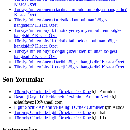
Kısaca Özet
Türkiye’nin en önemli tarihi alanı bulunan bölgesi hangisidir?
Kısaca Özet
Türkiye’nin en önemli turistik alanı bulunan bölgesi
hangisidir? Kısaca Özet
Türkiye’nin en büyük turistik yerleşim yeri bulunan bölgesi
hangisidir? Kısaca Özet
Türkiye’nin en büyük turistik tatil beldesi bulunan bölgesi
hangisidir? Kısaca Özet
Türkiye’nin en büyük doğal güzellikleri bulunan bölgesi
hangisidir? Kısaca Özet
Türkiye’nin en önemli tarihi bölgesi hangisidir? Kısaca Özet
Türkiye’nin en büyük enerji bölgesi hangisidir? Kısaca Özet
Son Yorumlar
Türemiş Cümle ile İlgili Örnekler 10 Tane
için
Anonim
Başını (Başında) Beklemek Deyiminin Anlamı Nedir
için
ashtalfayaz10@gmail.com
Figür Sözlük Anlamı ve ile İlgili Örnek Cümleler
için
Arşida
Türemiş Cümle ile İlgili Örnekler 10 Tane
için
halil
Türemiş Cümle ile İlgili Örnekler 10 Tane
için
Ela
Kategoriler