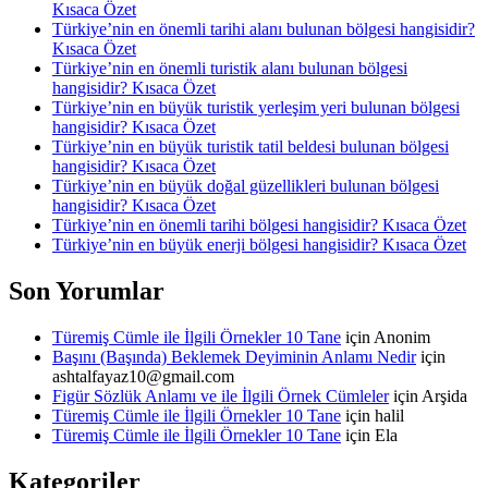
Kısaca Özet
Türkiye’nin en önemli tarihi alanı bulunan bölgesi hangisidir?
Kısaca Özet
Türkiye’nin en önemli turistik alanı bulunan bölgesi
hangisidir? Kısaca Özet
Türkiye’nin en büyük turistik yerleşim yeri bulunan bölgesi
hangisidir? Kısaca Özet
Türkiye’nin en büyük turistik tatil beldesi bulunan bölgesi
hangisidir? Kısaca Özet
Türkiye’nin en büyük doğal güzellikleri bulunan bölgesi
hangisidir? Kısaca Özet
Türkiye’nin en önemli tarihi bölgesi hangisidir? Kısaca Özet
Türkiye’nin en büyük enerji bölgesi hangisidir? Kısaca Özet
Son Yorumlar
Türemiş Cümle ile İlgili Örnekler 10 Tane
için
Anonim
Başını (Başında) Beklemek Deyiminin Anlamı Nedir
için
ashtalfayaz10@gmail.com
Figür Sözlük Anlamı ve ile İlgili Örnek Cümleler
için
Arşida
Türemiş Cümle ile İlgili Örnekler 10 Tane
için
halil
Türemiş Cümle ile İlgili Örnekler 10 Tane
için
Ela
Kategoriler