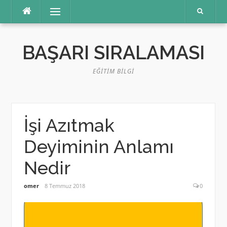
İçeriğe
Menü
atla
BAŞARI SIRALAMASI
EĞITIM BILGI
İşi Azıtmak
Deyiminin Anlamı
Nedir
omer
8 Temmuz 2018
0