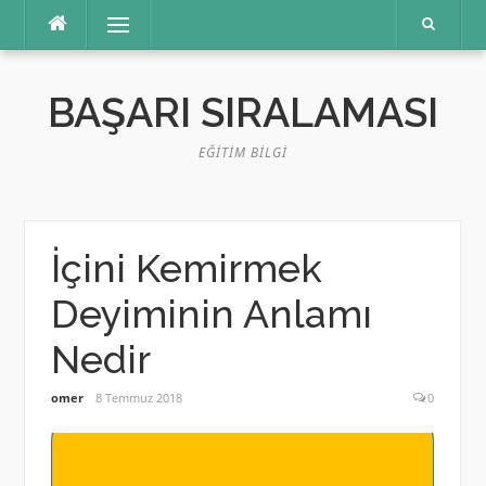
İçeriğe
Menü
atla
BAŞARI SIRALAMASI
EĞITIM BILGI
İçini Kemirmek
Deyiminin Anlamı
Nedir
omer
8 Temmuz 2018
0