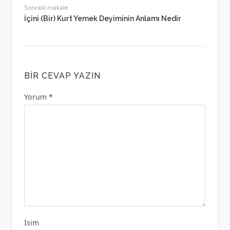
Sonraki makale
İçini (Bir) Kurt Yemek Deyiminin Anlamı Nedir
BIR CEVAP YAZIN
Yorum
*
İsim