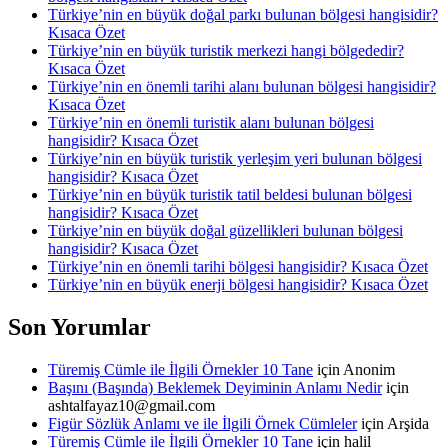
Türkiye’nin en büyük doğal parkı bulunan bölgesi hangisidir?
Kısaca Özet
Türkiye’nin en büyük turistik merkezi hangi bölgededir?
Kısaca Özet
Türkiye’nin en önemli tarihi alanı bulunan bölgesi hangisidir?
Kısaca Özet
Türkiye’nin en önemli turistik alanı bulunan bölgesi
hangisidir? Kısaca Özet
Türkiye’nin en büyük turistik yerleşim yeri bulunan bölgesi
hangisidir? Kısaca Özet
Türkiye’nin en büyük turistik tatil beldesi bulunan bölgesi
hangisidir? Kısaca Özet
Türkiye’nin en büyük doğal güzellikleri bulunan bölgesi
hangisidir? Kısaca Özet
Türkiye’nin en önemli tarihi bölgesi hangisidir? Kısaca Özet
Türkiye’nin en büyük enerji bölgesi hangisidir? Kısaca Özet
Son Yorumlar
Türemiş Cümle ile İlgili Örnekler 10 Tane
için
Anonim
Başını (Başında) Beklemek Deyiminin Anlamı Nedir
için
ashtalfayaz10@gmail.com
Figür Sözlük Anlamı ve ile İlgili Örnek Cümleler
için
Arşida
Türemiş Cümle ile İlgili Örnekler 10 Tane
için
halil