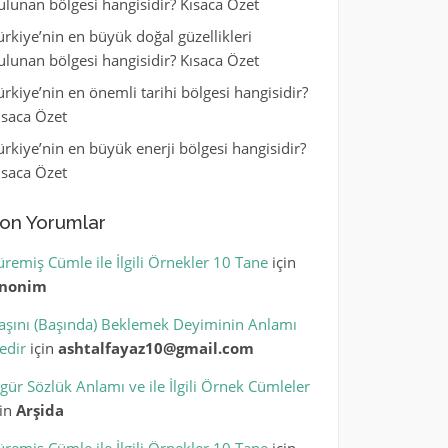
ulunan bölgesi hangisidir? Kısaca Özet
ürkiye’nin en büyük doğal güzellikleri
ulunan bölgesi hangisidir? Kısaca Özet
ürkiye’nin en önemli tarihi bölgesi hangisidir?
ısaca Özet
ürkiye’nin en büyük enerji bölgesi hangisidir?
ısaca Özet
on Yorumlar
üremiş Cümle ile İlgili Örnekler 10 Tane
için
nonim
aşını (Başında) Beklemek Deyiminin Anlamı
edir
için
ashtalfayaz10@gmail.com
igür Sözlük Anlamı ve ile İlgili Örnek Cümleler
çin
Arşida