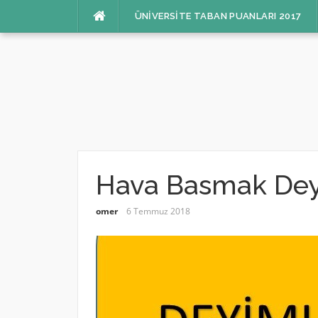
İçeriğe
ÜNIVERSITE TABAN PUANLARI 2017
atla
Hava Basmak Dey
omer
6 Temmuz 2018