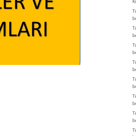
K
T
b
T
b
T
b
T
b
T
b
T
b
T
b
T