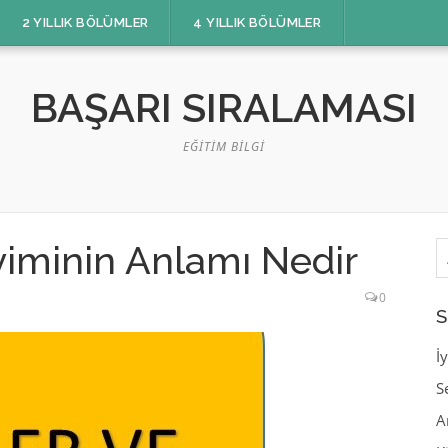
2 YILLIK BÖLÜMLER
4 YILLIK BÖLÜMLER
BAŞARI SIRALAMASI
EĞITIM BILGI
A
iminin Anlamı Nedir
0
S
İ
S
A