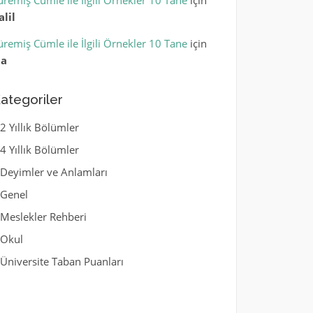
üremiş Cümle ile İlgili Örnekler 10 Tane
için
alil
üremiş Cümle ile İlgili Örnekler 10 Tane
için
la
ategoriler
2 Yıllık Bölümler
4 Yıllık Bölümler
Deyimler ve Anlamları
Genel
Meslekler Rehberi
Okul
Üniversite Taban Puanları