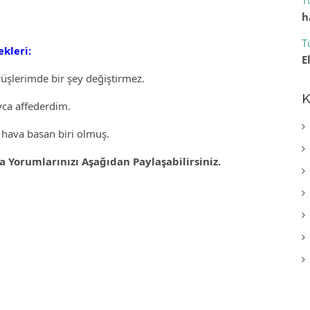
T
h
T
kleri:
E
şlerimde bir şey değiştirmez.
K
yca affederdim.
hava basan biri olmuş.
Yorumlarınızı Aşağıdan Paylaşabilirsiniz.