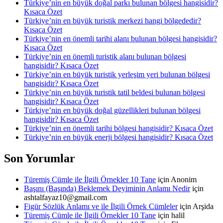
Türkiye’nin en büyük doğal parkı bulunan bölgesi hangisidir?
Kısaca Özet
Türkiye’nin en büyük turistik merkezi hangi bölgededir?
Kısaca Özet
Türkiye’nin en önemli tarihi alanı bulunan bölgesi hangisidir?
Kısaca Özet
Türkiye’nin en önemli turistik alanı bulunan bölgesi
hangisidir? Kısaca Özet
Türkiye’nin en büyük turistik yerleşim yeri bulunan bölgesi
hangisidir? Kısaca Özet
Türkiye’nin en büyük turistik tatil beldesi bulunan bölgesi
hangisidir? Kısaca Özet
Türkiye’nin en büyük doğal güzellikleri bulunan bölgesi
hangisidir? Kısaca Özet
Türkiye’nin en önemli tarihi bölgesi hangisidir? Kısaca Özet
Türkiye’nin en büyük enerji bölgesi hangisidir? Kısaca Özet
Son Yorumlar
Türemiş Cümle ile İlgili Örnekler 10 Tane
için
Anonim
Başını (Başında) Beklemek Deyiminin Anlamı Nedir
için
ashtalfayaz10@gmail.com
Figür Sözlük Anlamı ve ile İlgili Örnek Cümleler
için
Arşida
Türemiş Cümle ile İlgili Örnekler 10 Tane
için
halil