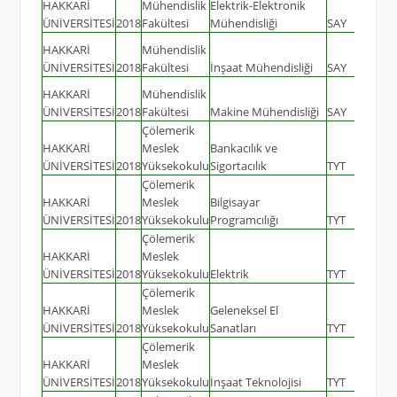
HAKKARİ
Mühendislik
Elektrik-Elektronik
ÜNİVERSİTESİ
2018
Fakültesi
Mühendisliği
SAY
30
HAKKARİ
Mühendislik
ÜNİVERSİTESİ
2018
Fakültesi
İnşaat Mühendisliği
SAY
30
HAKKARİ
Mühendislik
ÜNİVERSİTESİ
2018
Fakültesi
Makine Mühendisliği
SAY
30
Çölemerik
HAKKARİ
Meslek
Bankacılık ve
ÜNİVERSİTESİ
2018
Yüksekokulu
Sigortacılık
TYT
20
Çölemerik
HAKKARİ
Meslek
Bilgisayar
ÜNİVERSİTESİ
2018
Yüksekokulu
Programcılığı
TYT
20
Çölemerik
HAKKARİ
Meslek
ÜNİVERSİTESİ
2018
Yüksekokulu
Elektrik
TYT
15
Çölemerik
HAKKARİ
Meslek
Geleneksel El
ÜNİVERSİTESİ
2018
Yüksekokulu
Sanatları
TYT
25
Çölemerik
HAKKARİ
Meslek
ÜNİVERSİTESİ
2018
Yüksekokulu
İnşaat Teknolojisi
TYT
25