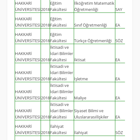
HAKKARİ
Eğitim
İlköğretim Matematik
ÜNİVERSİTESİ
2018
Fakültesi
Öğretmenliği
SAY
40
HAKKARİ
Eğitim
ÜNİVERSİTESİ
2018
Fakültesi
Sınıf Öğretmenliği
EA
20
HAKKARİ
Eğitim
ÜNİVERSİTESİ
2018
Fakültesi
Türkçe Öğretmenliği
SÖZ
40
İktisadi ve
HAKKARİ
İdari Bilimler
ÜNİVERSİTESİ
2018
Fakültesi
İktisat
EA
40
İktisadi ve
HAKKARİ
İdari Bilimler
ÜNİVERSİTESİ
2018
Fakültesi
İşletme
EA
40
İktisadi ve
HAKKARİ
İdari Bilimler
ÜNİVERSİTESİ
2018
Fakültesi
Maliye
EA
40
İktisadi ve
HAKKARİ
İdari Bilimler
Siyaset Bilimi ve
ÜNİVERSİTESİ
2018
Fakültesi
Uluslararasıİlişkiler
EA
40
HAKKARİ
İlahiyat
ÜNİVERSİTESİ
2018
Fakültesi
İlahiyat
SÖZ
100