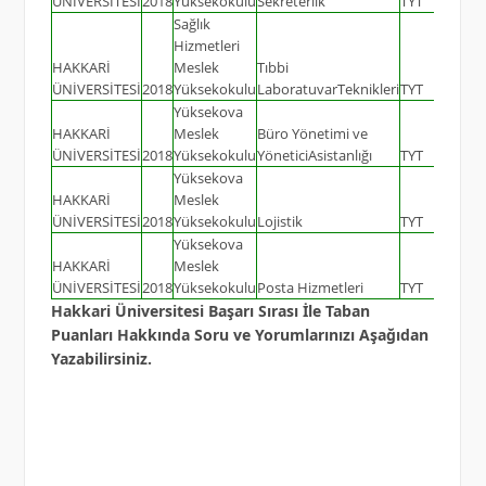
ÜNİVERSİTESİ
2018
Yüksekokulu
Sekreterlik
TYT
45
Sağlık
Hizmetleri
HAKKARİ
Meslek
Tıbbi
ÜNİVERSİTESİ
2018
Yüksekokulu
LaboratuvarTeknikleri
TYT
45
Yüksekova
HAKKARİ
Meslek
Büro Yönetimi ve
ÜNİVERSİTESİ
2018
Yüksekokulu
YöneticiAsistanlığı
TYT
40
Yüksekova
HAKKARİ
Meslek
ÜNİVERSİTESİ
2018
Yüksekokulu
Lojistik
TYT
30
Yüksekova
HAKKARİ
Meslek
ÜNİVERSİTESİ
2018
Yüksekokulu
Posta Hizmetleri
TYT
40
Hakkari Üniversitesi Başarı Sırası İle Taban
Puanları Hakkında Soru ve Yorumlarınızı Aşağıdan
Yazabilirsiniz.