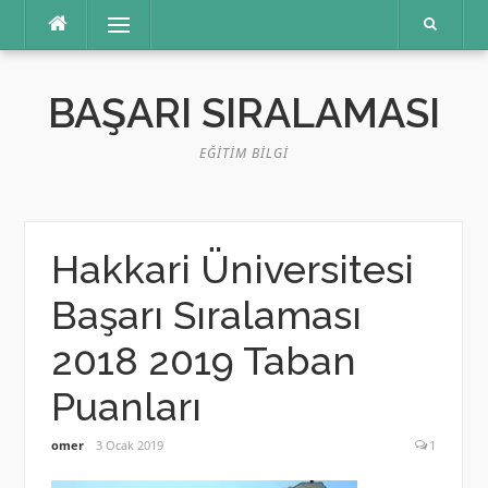
İçeriğe
Menü
atla
BAŞARI SIRALAMASI
EĞITIM BILGI
Hakkari Üniversitesi
Başarı Sıralaması
2018 2019 Taban
Puanları
omer
3 Ocak 2019
1