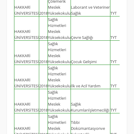
Çölemerik
HAKKARİ
Meslek
Laborant ve Veteriner
ÜNİVERSİTESİ
2018
Yüksekokulu
Sağlık
TYT
25
Sağlık
Hizmetleri
HAKKARİ
Meslek
ÜNİVERSİTESİ
2018
Yüksekokulu
Çevre Sağlığı
TYT
25
Sağlık
Hizmetleri
HAKKARİ
Meslek
ÜNİVERSİTESİ
2018
Yüksekokulu
Çocuk Gelişimi
TYT
45
Sağlık
Hizmetleri
HAKKARİ
Meslek
ÜNİVERSİTESİ
2018
Yüksekokulu
İlk ve Acil Yardım
TYT
45
Sağlık
Hizmetleri
HAKKARİ
Meslek
Sağlık
ÜNİVERSİTESİ
2018
Yüksekokulu
Kurumlarıİşletmeciliği
TYT
30
Sağlık
Hizmetleri
Tıbbi
HAKKARİ
Meslek
Dokümantasyonve