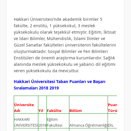
Hakkari Üniversitesi’nde akademik birimler 5
fakülte, 2 enstitü, 1 yüksekokul, 3 meslek
yüksekokulu olarak teşekkül etmiştir. Eğitim, İktisat
ve İdari Bilimler, Mühendislik, İslami İlimler ve
Güzel Sanatlar fakülteleri üniversitenin fakültelerini
oluşturmaktadır. Sosyal Bilimler ve Fen Bilimleri
Enstitüleri de önemli araştırma kurumlarıdır. Sağlık
alanında meslek yüksekokulu ve yabancı dil eğitimi
veren yüksekokulu da mevcuttur.
Hakkari Üniversitesi Taban Puanları ve Başarı
Sıralamaları 2018 2019
Üniversite
Puan
Genel
Adı
Yıl
Fakülte
Bölüm
Türü
Kont.
HAKKARİ
Eğitim
ÜNİVERSİTESİ
2018
Fakültesi
Almanca Öğretmenliği
DİL
20