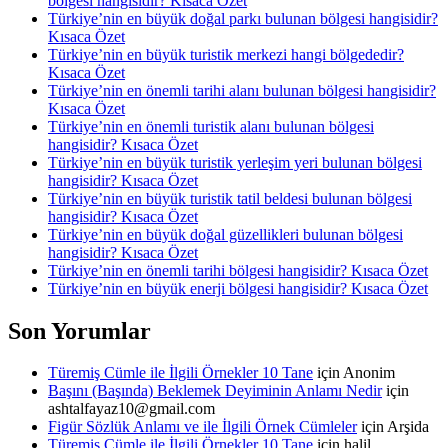
bölgesi hangisidir? Kısaca Özet
Türkiye’nin en büyük doğal parkı bulunan bölgesi hangisidir?
Kısaca Özet
Türkiye’nin en büyük turistik merkezi hangi bölgededir?
Kısaca Özet
Türkiye’nin en önemli tarihi alanı bulunan bölgesi hangisidir?
Kısaca Özet
Türkiye’nin en önemli turistik alanı bulunan bölgesi
hangisidir? Kısaca Özet
Türkiye’nin en büyük turistik yerleşim yeri bulunan bölgesi
hangisidir? Kısaca Özet
Türkiye’nin en büyük turistik tatil beldesi bulunan bölgesi
hangisidir? Kısaca Özet
Türkiye’nin en büyük doğal güzellikleri bulunan bölgesi
hangisidir? Kısaca Özet
Türkiye’nin en önemli tarihi bölgesi hangisidir? Kısaca Özet
Türkiye’nin en büyük enerji bölgesi hangisidir? Kısaca Özet
Son Yorumlar
Türemiş Cümle ile İlgili Örnekler 10 Tane
için
Anonim
Başını (Başında) Beklemek Deyiminin Anlamı Nedir
için
ashtalfayaz10@gmail.com
Figür Sözlük Anlamı ve ile İlgili Örnek Cümleler
için
Arşida
Türemiş Cümle ile İlgili Örnekler 10 Tane
için
halil