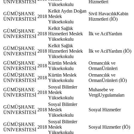
ÜNİVERSİTESİ
Hizmetleri
Yüksekokulu
Kelkit Aydın Doğan
GÜMÜŞHANE
Sivil HavacılıkKabin
2018
Meslek
ÜNİVERSİTESİ
Hizmetleri (İÖ)
Yüksekokulu
Kelkit Sağlık
GÜMÜŞHANE
2018
Hizmetleri Meslek
İlk ve AcilYardım
ÜNİVERSİTESİ
Yüksekokulu
Kelkit Sağlık
GÜMÜŞHANE
2018
Hizmetleri Meslek
İlk ve AcilYardım (İÖ)
ÜNİVERSİTESİ
Yüksekokulu
GÜMÜŞHANE
Kürtün Meslek
Ormancılık ve
2018
ÜNİVERSİTESİ
Yüksekokulu
OrmanÜrünleri
GÜMÜŞHANE
Kürtün Meslek
Ormancılık ve
2018
ÜNİVERSİTESİ
Yüksekokulu
OrmanÜrünleri (İÖ)
Sosyal Bilimler
GÜMÜŞHANE
Muhasebe ve
2018
Meslek
ÜNİVERSİTESİ
VergiUygulamaları
Yüksekokulu
Sosyal Bilimler
GÜMÜŞHANE
2018
Meslek
Sosyal Hizmetler
ÜNİVERSİTESİ
Yüksekokulu
Sosyal Bilimler
GÜMÜŞHANE
2018
Meslek
Sosyal Hizmetler (İÖ)
ÜNİVERSİTESİ
Yüksekokulu