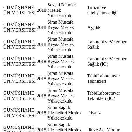
Sosyal Bilimler
GÜMÜŞHANE
Turizm ve
2018
Meslek
ÜNİVERSİTESİ
Otelİşletmeciliği
Yüksekokulu
Şiran Mustafa
GÜMÜŞHANE
2018
Beyaz Meslek
Aşçılık
ÜNİVERSİTESİ
Yüksekokulu
Şiran Mustafa
GÜMÜŞHANE
Laborant veVeteriner
2018
Beyaz Meslek
ÜNİVERSİTESİ
Sağlık
Yüksekokulu
Şiran Mustafa
GÜMÜŞHANE
Laborant veVeteriner
2018
Beyaz Meslek
ÜNİVERSİTESİ
Sağlık (İÖ)
Yüksekokulu
Şiran Mustafa
GÜMÜŞHANE
TıbbiLaboratuvar
2018
Beyaz Meslek
ÜNİVERSİTESİ
Teknikleri
Yüksekokulu
Şiran Mustafa
GÜMÜŞHANE
TıbbiLaboratuvar
2018
Beyaz Meslek
ÜNİVERSİTESİ
Teknikleri (İÖ)
Yüksekokulu
Şiran Sağlık
GÜMÜŞHANE
2018
Hizmetleri Meslek
Diyaliz
ÜNİVERSİTESİ
Yüksekokulu
Şiran Sağlık
GÜMÜŞHANE
2018
Hizmetleri Meslek
İlk ve AcilYardım