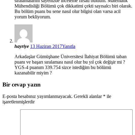
sıralamalarını sayenizde inceleme fırsatı buldum. Matematik
Mühendisliği Bölümü çok dikkatimi çekti sayısalcı biri olarak.
Bu bölüm puanı bu sene nasıl olur bilgisi olan varsa acil
yorum bekliyorum.
hayriye
13 Haziran 2017
Yanıtla
Arkadaşlar Gümüşhane Üniversitesi İlahiyat Bölümü taban
puanı ve başarı sıralaması nasıl olur bu yıl çok değişir mi ?
YGS-4 puanım 339.754 sizce istediğim bu bölümü
kazanabilir miyim ?
Bir cevap yazın
E-posta hesabınız yayımlanmayacak.
Gerekli alanlar
*
ile
işaretlenmişlerdir