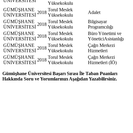
ÜNİVERSİTESİ
Yüksekokulu
GÜMÜŞHANE
Torul Meslek
2018
Adalet
ÜNİVERSİTESİ
Yüksekokulu
GÜMÜŞHANE
Torul Meslek
Bilgisayar
2018
ÜNİVERSİTESİ
Yüksekokulu
Programcılığı
GÜMÜŞHANE
Torul Meslek
Büro Yönetimi ve
2018
ÜNİVERSİTESİ
Yüksekokulu
YöneticiAsistanlığı
GÜMÜŞHANE
Torul Meslek
Çağrı Merkezi
2018
ÜNİVERSİTESİ
Yüksekokulu
Hizmetleri
GÜMÜŞHANE
Torul Meslek
Çağrı Merkezi
2018
ÜNİVERSİTESİ
Yüksekokulu
Hizmetleri (İÖ)
Gümüşhane Üniversitesi Başarı Sırası İle Taban Puanları
Hakkında Soru ve Yorumlarınızı Aşağıdan Yazabilirsiniz.