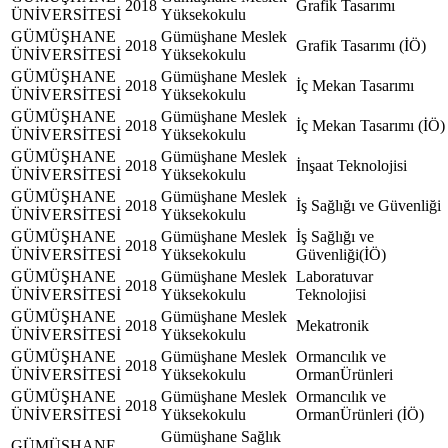
2018
Grafik Tasarımı
ÜNİVERSİTESİ
Yüksekokulu
GÜMÜŞHANE
Gümüşhane Meslek
2018
Grafik Tasarımı (İÖ)
ÜNİVERSİTESİ
Yüksekokulu
GÜMÜŞHANE
Gümüşhane Meslek
2018
İç Mekan Tasarımı
ÜNİVERSİTESİ
Yüksekokulu
GÜMÜŞHANE
Gümüşhane Meslek
2018
İç Mekan Tasarımı (İÖ)
ÜNİVERSİTESİ
Yüksekokulu
GÜMÜŞHANE
Gümüşhane Meslek
2018
İnşaat Teknolojisi
ÜNİVERSİTESİ
Yüksekokulu
GÜMÜŞHANE
Gümüşhane Meslek
2018
İş Sağlığı ve Güvenliği
ÜNİVERSİTESİ
Yüksekokulu
GÜMÜŞHANE
Gümüşhane Meslek
İş Sağlığı ve
2018
ÜNİVERSİTESİ
Yüksekokulu
Güvenliği(İÖ)
GÜMÜŞHANE
Gümüşhane Meslek
Laboratuvar
2018
ÜNİVERSİTESİ
Yüksekokulu
Teknolojisi
GÜMÜŞHANE
Gümüşhane Meslek
2018
Mekatronik
ÜNİVERSİTESİ
Yüksekokulu
GÜMÜŞHANE
Gümüşhane Meslek
Ormancılık ve
2018
ÜNİVERSİTESİ
Yüksekokulu
OrmanÜrünleri
GÜMÜŞHANE
Gümüşhane Meslek
Ormancılık ve
2018
ÜNİVERSİTESİ
Yüksekokulu
OrmanÜrünleri (İÖ)
Gümüşhane Sağlık
GÜMÜŞHANE