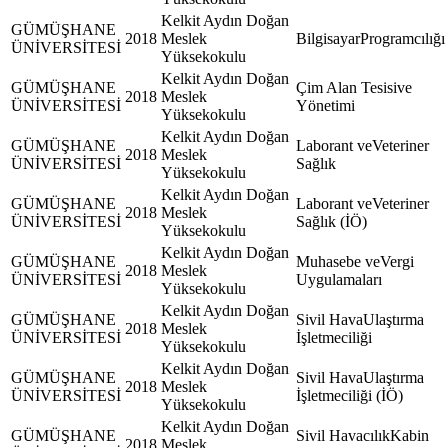
Kelkit Aydın Doğan
GÜMÜŞHANE
2018
Meslek
BilgisayarProgramcılığı
ÜNİVERSİTESİ
Yüksekokulu
Kelkit Aydın Doğan
GÜMÜŞHANE
Çim Alan Tesisive
2018
Meslek
ÜNİVERSİTESİ
Yönetimi
Yüksekokulu
Kelkit Aydın Doğan
GÜMÜŞHANE
Laborant veVeteriner
2018
Meslek
ÜNİVERSİTESİ
Sağlık
Yüksekokulu
Kelkit Aydın Doğan
GÜMÜŞHANE
Laborant veVeteriner
2018
Meslek
ÜNİVERSİTESİ
Sağlık (İÖ)
Yüksekokulu
Kelkit Aydın Doğan
GÜMÜŞHANE
Muhasebe veVergi
2018
Meslek
ÜNİVERSİTESİ
Uygulamaları
Yüksekokulu
Kelkit Aydın Doğan
GÜMÜŞHANE
Sivil HavaUlaştırma
2018
Meslek
ÜNİVERSİTESİ
İşletmeciliği
Yüksekokulu
Kelkit Aydın Doğan
GÜMÜŞHANE
Sivil HavaUlaştırma
2018
Meslek
ÜNİVERSİTESİ
İşletmeciliği (İÖ)
Yüksekokulu
Kelkit Aydın Doğan
GÜMÜŞHANE
Sivil HavacılıkKabin
2018
Meslek