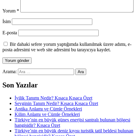
Yorum
*
İsim
E-posta
Bir dahaki sefere yorum yaptığımda kullanılmak üzere adımı, e-
posta adresimi ve web site adresimi bu tarayıcıya kaydet.
Arama:
Son Yazılar
İyilik Tanımı Nedir? Kısaca Kısaca Özet
Sevginin Tanım Nedir? Kısaca Kısaca Özet
Antika Anlamı ve Cümle Örnekleri
Kilim Anlamı ve Cümle Örnekleri
Türkiye’nin en büyük güneş enerjisi santralı bulunan bölgesi
hangisidir? Kısaca Özet
Türkiye’nin en büyük deniz kıyısı turistik tatil beldesi bulunan