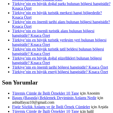
Türkiye’nin en büyük doğal parkı bulunan bölgesi hangisidir?
Kısaca Özet
Türkiye’nin en büyük turistik merkezi hangi bölgededir?
Kısaca Özet
Türkiye’nin en önemli tarihi alanı bulunan bölgesi hangisidir?
Kısaca Özet
Türkiye’nin en önemli turistik alanı bulunan bölgesi
hangisidir? Kısaca Özet
Türkiye’nin en büyük turistik yerleşim yeri bulunan bölgesi
hangisidir? Kısaca Özet
Türkiye’nin en büyük turistik tatil beldesi bulunan bölgesi
hangisidir? Kısaca Özet
Türkiye’nin en büyük doğal güzellikleri bulunan bölgesi
hangisidir? Kısaca Özet
Türkiye’nin en önemli tarihi bölgesi hangisidir? Kısaca Özet
Türkiye’nin en büyük enerji bölgesi hangisidir? Kısaca Özet
Son Yorumlar
Türemiş Cümle ile İlgili Örnekler 10 Tane
için
Anonim
Başını (Başında) Beklemek Deyiminin Anlamı Nedir
için
ashtalfayaz10@gmail.com
Figür Sözlük Anlamı ve ile İlgili Örnek Cümleler
için
Arşida
Türemiş Cümle ile İlgili Örnekler 10 Tane
için
halil