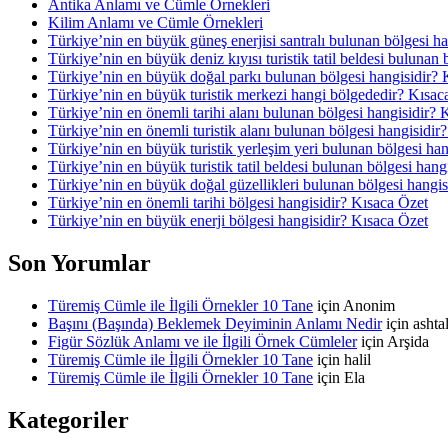
Antika Anlamı ve Cümle Örnekleri
Kilim Anlamı ve Cümle Örnekleri
Türkiye’nin en büyük güneş enerjisi santralı bulunan bölgesi h
Türkiye’nin en büyük deniz kıyısı turistik tatil beldesi bulunan
Türkiye’nin en büyük doğal parkı bulunan bölgesi hangisidir? 
Türkiye’nin en büyük turistik merkezi hangi bölgededir? Kısac
Türkiye’nin en önemli tarihi alanı bulunan bölgesi hangisidir? 
Türkiye’nin en önemli turistik alanı bulunan bölgesi hangisidir
Türkiye’nin en büyük turistik yerleşim yeri bulunan bölgesi ha
Türkiye’nin en büyük turistik tatil beldesi bulunan bölgesi hang
Türkiye’nin en büyük doğal güzellikleri bulunan bölgesi hangis
Türkiye’nin en önemli tarihi bölgesi hangisidir? Kısaca Özet
Türkiye’nin en büyük enerji bölgesi hangisidir? Kısaca Özet
Son Yorumlar
Türemiş Cümle ile İlgili Örnekler 10 Tane
için
Anonim
Başını (Başında) Beklemek Deyiminin Anlamı Nedir
için
asht
Figür Sözlük Anlamı ve ile İlgili Örnek Cümleler
için
Arşida
Türemiş Cümle ile İlgili Örnekler 10 Tane
için
halil
Türemiş Cümle ile İlgili Örnekler 10 Tane
için
Ela
Kategoriler