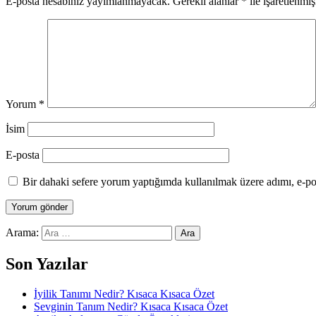
E-posta hesabınız yayımlanmayacak.
Gerekli alanlar
*
ile işaretlenmiş
Yorum
*
İsim
E-posta
Bir dahaki sefere yorum yaptığımda kullanılmak üzere adımı, e-pos
Arama:
Son Yazılar
İyilik Tanımı Nedir? Kısaca Kısaca Özet
Sevginin Tanım Nedir? Kısaca Kısaca Özet