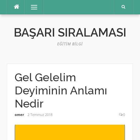
İçeriğe
Menü
atla
BAŞARI SIRALAMASI
EĞITIM BILGI
Gel Gelelim
Deyiminin Anlamı
Nedir
omer
2 Temmuz 2018
0