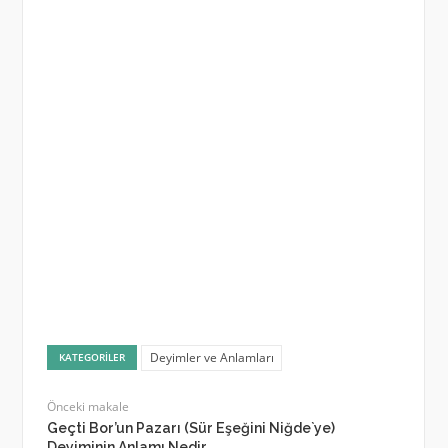
Deyimler ve Anlamları
KATEGORILER
Önceki makale
Geçti Bor’un Pazarı (Sür Eşeğini Niğde`ye)
Deyiminin Anlamı Nedir