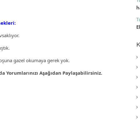
T
h
T
ekleri:
E
saklıyor.
K
ştık.
boşuna gazel okumaya gerek yok.
 Yorumlarınızı Aşağıdan Paylaşabilirsiniz.