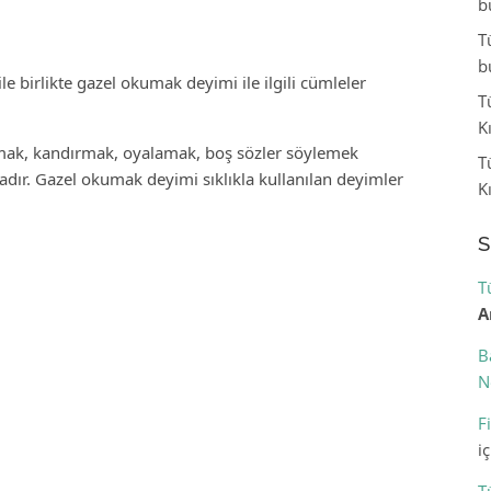
b
T
b
 birlikte gazel okumak deyimi ile ilgili cümleler
T
K
mak, kandırmak, oyalamak, boş sözler söylemek
T
dır. Gazel okumak deyimi sıklıkla kullanılan deyimler
K
S
T
A
B
N
F
i