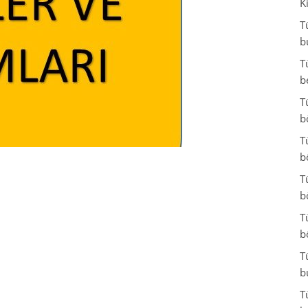
K
T
b
T
b
T
b
T
b
T
b
T
b
T
b
T