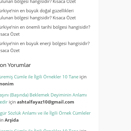
ulunan bölgesi hangisidir? Kısaca Özet
ürkiye’nin en büyük doğal güzellikleri
ulunan bölgesi hangisidir? Kısaca Özet
ürkiye’nin en önemli tarihi bölgesi hangisidir?
ısaca Özet
ürkiye’nin en büyük enerji bölgesi hangisidir?
ısaca Özet
on Yorumlar
üremiş Cümle ile İlgili Örnekler 10 Tane
için
nonim
aşını (Başında) Beklemek Deyiminin Anlamı
edir
için
ashtalfayaz10@gmail.com
igür Sözlük Anlamı ve ile İlgili Örnek Cümleler
çin
Arşida