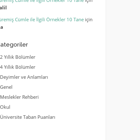
üremiş Cümle ile İlgili Örnekler 10 Tane
için
alil
üremiş Cümle ile İlgili Örnekler 10 Tane
için
la
ategoriler
2 Yıllık Bölümler
4 Yıllık Bölümler
Deyimler ve Anlamları
Genel
Meslekler Rehberi
Okul
Üniversite Taban Puanları