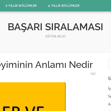
2 YILLIK BÖLÜMLER
4 YILLIK BÖLÜMLER
BAŞARI SIRALAMASI
EĞITIM BILGI
A
yiminin Anlamı Nedir
0
S
İ
S
A