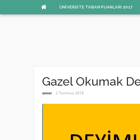
İçeriğe
ÜNIVERSITE TABAN PUANLARI 2017
atla
Gazel Okumak De
omer
2 Temmuz 2018