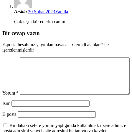
Arşida
20 Şubat 2023
Yanıtla
Çok teşekkür ederim canım
Bir cevap yazın
E-posta hesabınız yayımlanmayacak.
Gerekli alanlar
*
ile
işaretlenmişlerdir
Yorum
*
İsim
E-posta
Bir dahaki sefere yorum yaptığımda kullanılmak üzere adımı, e-
posta adresimi ve web site adresimi bu tarayıcıya kaydet.