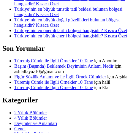
hangisidir? Kısaca Özet
Türkiye’nin en büyük turistik tatil beldesi bulunan bölgesi
hangisidir? Kısaca Özet
Türkiye’nin en büyük doğal güzellikleri bulunan bölgesi
hangisidir? Kısaca Özet
Türkiye’nin en önemli tarihi bölgesi hangisidir? Kısaca Özet
Türkiye’nin en büyük enerji bölgesi hangisidir? Kısaca Özet
Son Yorumlar
Türemiş Cümle ile İlgili Örnekler 10 Tane
için
Anonim
Başını (Başında) Beklemek Deyiminin Anlamı Nedir
için
ashtalfayaz10@gmail.com
Figür Sözlük Anlamı ve ile İlgili Örnek Cümleler
için
Arşida
Türemiş Cümle ile İlgili Örnekler 10 Tane
için
halil
Türemiş Cümle ile İlgili Örnekler 10 Tane
için
Ela
Kategoriler
2 Yıllık Bölümler
4 Yıllık Bölümler
Deyimler ve Anlamları
Genel