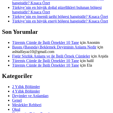
hangisidir? Kısaca Özet
Türkiye’nin en büyük doğal güzellikleri bulunan bölgesi
hangisidir? Kısaca Özet
Türkiye’nin en önemli tarihi bölgesi hangisidir? Kısaca Özet
Türkiye’nin en büyük enerji bölgesi hangisidir? Kısaca Özet
Son Yorumlar
Türemiş Cümle ile İlgili Örnekler 10 Tane
için
Anonim
Başını (Başında) Beklemek Deyiminin Anlamı Nedir
için
ashtalfayaz10@gmail.com
Figür Sözlük Anlamı ve ile İlgili Örnek Cümleler
için
Arşida
Türemiş Cümle ile İlgili Örnekler 10 Tane
için
halil
Türemiş Cümle ile İlgili Örnekler 10 Tane
için
Ela
Kategoriler
2 Yıllık Bölümler
4 Yıllık Bölümler
Deyimler ve Anlamları
Genel
Meslekler Rehberi
Okul