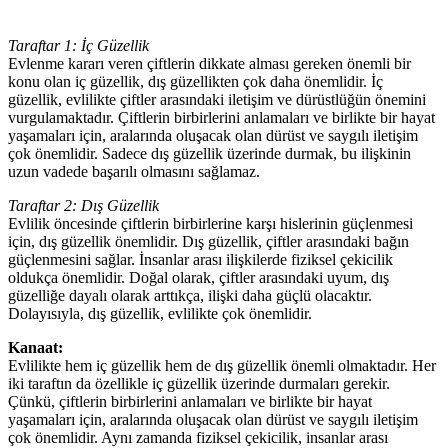
Taraftar 1: İç Güzellik
Evlenme kararı veren çiftlerin dikkate alması gereken önemli bir
konu olan iç güzellik, dış güzellikten çok daha önemlidir. İç
güzellik, evlilikte çiftler arasındaki iletişim ve dürüstlüğün önemini
vurgulamaktadır. Çiftlerin birbirlerini anlamaları ve birlikte bir hayat
yaşamaları için, aralarında oluşacak olan dürüst ve saygılı iletişim
çok önemlidir. Sadece dış güzellik üzerinde durmak, bu ilişkinin
uzun vadede başarılı olmasını sağlamaz.
Taraftar 2: Dış Güzellik
Evlilik öncesinde çiftlerin birbirlerine karşı hislerinin güçlenmesi
için, dış güzellik önemlidir. Dış güzellik, çiftler arasındaki bağın
güçlenmesini sağlar. İnsanlar arası ilişkilerde fiziksel çekicilik
oldukça önemlidir. Doğal olarak, çiftler arasındaki uyum, dış
güzelliğe dayalı olarak arttıkça, ilişki daha güçlü olacaktır.
Dolayısıyla, dış güzellik, evlilikte çok önemlidir.
Kanaat:
Evlilikte hem iç güzellik hem de dış güzellik önemli olmaktadır. Her
iki taraftın da özellikle iç güzellik üzerinde durmaları gerekir.
Çünkü, çiftlerin birbirlerini anlamaları ve birlikte bir hayat
yaşamaları için, aralarında oluşacak olan dürüst ve saygılı iletişim
çok önemlidir. Aynı zamanda fiziksel çekicilik, insanlar arası