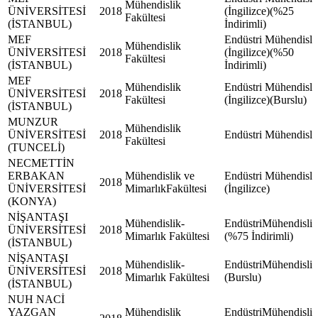
Mühendislik
ÜNİVERSİTESİ
2018
(İngilizce)(%25
Fakültesi
(İSTANBUL)
İndirimli)
MEF
Endüstri Mühendisli
Mühendislik
ÜNİVERSİTESİ
2018
(İngilizce)(%50
Fakültesi
(İSTANBUL)
İndirimli)
MEF
Mühendislik
Endüstri Mühendisli
ÜNİVERSİTESİ
2018
Fakültesi
(İngilizce)(Burslu)
(İSTANBUL)
MUNZUR
Mühendislik
ÜNİVERSİTESİ
2018
Endüstri Mühendisli
Fakültesi
(TUNCELİ)
NECMETTİN
ERBAKAN
Mühendislik ve
Endüstri Mühendisli
2018
ÜNİVERSİTESİ
MimarlıkFakültesi
(İngilizce)
(KONYA)
NİŞANTAŞI
Mühendislik-
EndüstriMühendisliğ
ÜNİVERSİTESİ
2018
Mimarlık Fakültesi
(%75 İndirimli)
(İSTANBUL)
NİŞANTAŞI
Mühendislik-
EndüstriMühendisliğ
ÜNİVERSİTESİ
2018
Mimarlık Fakültesi
(Burslu)
(İSTANBUL)
NUH NACİ
YAZGAN
Mühendislik
EndüstriMühendisliğ