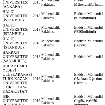
Mühendislik
Endüstri
ÜNİVERSİTESİ
2018
Fakültesi
Mühendisliği(İngiliz
(ANKARA)
HALİÇ
Mühendislik
Endüstri Mühendisli
ÜNİVERSİTESİ
2018
Fakültesi
(%75İndirimli)
(İSTANBUL)
HALİÇ
Mühendislik
Endüstri Mühendisli
ÜNİVERSİTESİ
2018
Fakültesi
(%50İndirimli)
(İSTANBUL)
HALİÇ
Mühendislik
Endüstri Mühendisli
ÜNİVERSİTESİ
2018
Fakültesi
(Burslu)
(İSTANBUL)
HARRAN
Mühendislik
ÜNİVERSİTESİ
2018
Endüstri Mühendisli
Fakültesi
(ŞANLIURFA)
HOCA AHMET
YESEVİ
ULUSLARARASI
Endüstri Mühendisli
Mühendislik
TÜRK-KAZAK
2018
(Uzaktan Öğretim)
Fakültesi
ÜNİVERSİTESİ
(Ücretli)
(TÜRKİSTAN-
KAZAKİSTAN)
IŞIK
Endüstri Mühendisli
Mühendislik
ÜNİVERSİTESİ
2018
(İngilizce)(%50
Fakültesi
(İSTANBUL)
İndirimli)