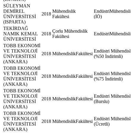
SÜLEYMAN
DEMİREL
Mühendislik
EndüstriMühendisliğ
2018
ÜNİVERSİTESİ
Fakültesi
(İÖ)
(ISPARTA)
TEKİRDAĞ
Çorlu Mühendislik
NAMIK KEMAL
2018
EndüstriMühendisliğ
Fakültesi
ÜNİVERSİTESİ
TOBB EKONOMİ
VE TEKNOLOJİ
Endüstri Mühendisli
2018
MühendislikFakültesi
ÜNİVERSİTESİ
(%50 İndirimli)
(ANKARA)
TOBB EKONOMİ
VE TEKNOLOJİ
Endüstri Mühendisli
2018
MühendislikFakültesi
ÜNİVERSİTESİ
(%75 İndirimli)
(ANKARA)
TOBB EKONOMİ
VE TEKNOLOJİ
Endüstri Mühendisli
2018
MühendislikFakültesi
ÜNİVERSİTESİ
(Burslu)
(ANKARA)
TOBB EKONOMİ
VE TEKNOLOJİ
Endüstri Mühendisli
2018
MühendislikFakültesi
ÜNİVERSİTESİ
(Ücretli)
(ANKARA)