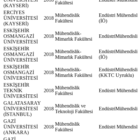
Fakültesi
(KAYSERİ)
ERCİYES
Mühendislik
Endüstri Mühendisli
ÜNİVERSİTESİ
2018
Fakültesi
(İÖ)
(KAYSERİ)
ESKİŞEHİR
Mühendislik-
OSMANGAZİ
2018
EndüstriMühendisliğ
Mimarlık Fakültesi
ÜNİVERSİTESİ
ESKİŞEHİR
Mühendislik-
EndüstriMühendisliğ
OSMANGAZİ
2018
Mimarlık Fakültesi
(İÖ)
ÜNİVERSİTESİ
ESKİŞEHİR
Mühendislik-
EndüstriMühendisliğ
OSMANGAZİ
2018
Mimarlık Fakültesi
(KKTC Uyruklu)
ÜNİVERSİTESİ
ESKİŞEHİR
Mühendislik
TEKNİK
2018
Endüstri Mühendisli
Fakültesi
ÜNİVERSİTESİ
GALATASARAY
Mühendislik ve
ÜNİVERSİTESİ
2018
EndüstriMühendisliğ
Teknoloji Fakültesi
(İSTANBUL)
GAZİ
Mühendislik
ÜNİVERSİTESİ
2018
Endüstri Mühendisli
Fakültesi
(ANKARA)
GAZİ