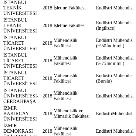
İSTANBUL
TEKNİK
2018
İşletme Fakültesi
Endüstri Mühendisli
ÜNİVERSİTESİ
İSTANBUL
Endüstri Mühendisli
TEKNİK
2018
İşletme Fakültesi
(İngilizce)
ÜNİVERSİTESİ
İSTANBUL
Mühendislik
Endüstri Mühendisli
TİCARET
2018
Fakültesi
(%50İndirimli)
ÜNİVERSİTESİ
İSTANBUL
Mühendislik
Endüstri Mühendisli
TİCARET
2018
Fakültesi
(%75İndirimli)
ÜNİVERSİTESİ
İSTANBUL
Mühendislik
Endüstri Mühendisli
TİCARET
2018
Fakültesi
(Burslu)
ÜNİVERSİTESİ
İSTANBUL
Mühendislik
ÜNİVERSİTESİ-
2018
Endüstri Mühendisli
Fakültesi
CERRAHPAŞA
İZMİR
Mühendislik ve
BAKIRÇAY
2018
EndüstriMühendisliğ
Mimarlık Fakültesi
ÜNİVERSİTESİ
İZMİR
Mühendislik
DEMOKRASİ
2018
Endüstri Mühendisli
Fakültesi