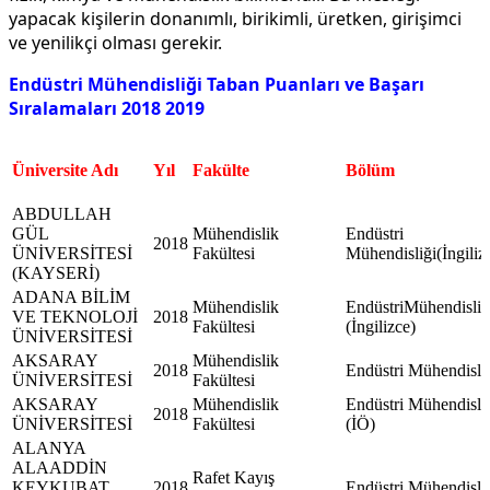
yapacak kişilerin donanımlı, birikimli, üretken, girişimci
ve yenilikçi olması gerekir.
Endüstri Mühendisliği Taban Puanları ve Başarı
Sıralamaları 2018 2019
Üniversite Adı
Yıl
Fakülte
Bölüm
ABDULLAH
GÜL
Mühendislik
Endüstri
2018
ÜNİVERSİTESİ
Fakültesi
Mühendisliği(İngiliz
(KAYSERİ)
ADANA BİLİM
Mühendislik
EndüstriMühendisliğ
VE TEKNOLOJİ
2018
Fakültesi
(İngilizce)
ÜNİVERSİTESİ
AKSARAY
Mühendislik
2018
Endüstri Mühendisli
ÜNİVERSİTESİ
Fakültesi
AKSARAY
Mühendislik
Endüstri Mühendisli
2018
ÜNİVERSİTESİ
Fakültesi
(İÖ)
ALANYA
ALAADDİN
Rafet Kayış
KEYKUBAT
2018
Endüstri Mühendisli