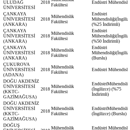
ULUDAĞ
2018
Endüstri Mühendisli
Fakültesi
ÜNİVERSİTESİ
ÇANKAYA
Endüstri
Mühendislik
ÜNİVERSİTESİ
2018
Mühendisliği(İngiliz
Fakültesi
(ANKARA)
(%25 İndirimli)
ÇANKAYA
Endüstri
Mühendislik
ÜNİVERSİTESİ
2018
Mühendisliği(İngiliz
Fakültesi
(ANKARA)
(%50 İndirimli)
ÇANKAYA
Endüstri
Mühendislik
ÜNİVERSİTESİ
2018
Mühendisliği(İngiliz
Fakültesi
(ANKARA)
(Burslu)
ÇUKUROVA
Mühendislik
ÜNİVERSİTESİ
2018
Endüstri Mühendisli
Fakültesi
(ADANA)
DOĞU AKDENİZ
EndüstriMühendisliğ
ÜNİVERSİTESİ
Mühendislik
2018
(İngilizce) (%75
(KKTC-
Fakültesi
İndirimli)
GAZİMAĞUSA)
DOĞU AKDENİZ
ÜNİVERSİTESİ
Mühendislik
EndüstriMühendisliğ
2018
(KKTC-
Fakültesi
(İngilizce) (Burslu)
GAZİMAĞUSA)
DOĞUŞ
Mühendislik
Endüstri Mühendisli