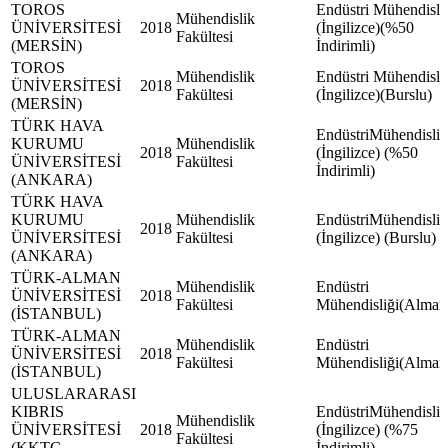
TOROS
Endüstri Mühendisli
Mühendislik
ÜNİVERSİTESİ
2018
(İngilizce)(%50
Fakültesi
(MERSİN)
İndirimli)
TOROS
Mühendislik
Endüstri Mühendisli
ÜNİVERSİTESİ
2018
Fakültesi
(İngilizce)(Burslu)
(MERSİN)
TÜRK HAVA
EndüstriMühendisliğ
KURUMU
Mühendislik
2018
(İngilizce) (%50
ÜNİVERSİTESİ
Fakültesi
İndirimli)
(ANKARA)
TÜRK HAVA
KURUMU
Mühendislik
EndüstriMühendisliğ
2018
ÜNİVERSİTESİ
Fakültesi
(İngilizce) (Burslu)
(ANKARA)
TÜRK-ALMAN
Mühendislik
Endüstri
ÜNİVERSİTESİ
2018
Fakültesi
Mühendisliği(Alman
(İSTANBUL)
TÜRK-ALMAN
Mühendislik
Endüstri
ÜNİVERSİTESİ
2018
Fakültesi
Mühendisliği(Alman
(İSTANBUL)
ULUSLARARASI
KIBRIS
EndüstriMühendisliğ
Mühendislik
ÜNİVERSİTESİ
2018
(İngilizce) (%75
Fakültesi
(KKTC-
İndirimli)