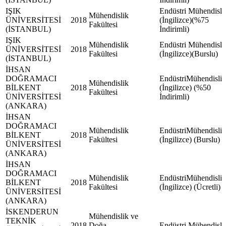
IŞIK
Endüstri Mühendisli
Mühendislik
ÜNİVERSİTESİ
2018
(İngilizce)(%75
Fakültesi
(İSTANBUL)
İndirimli)
IŞIK
Mühendislik
Endüstri Mühendisli
ÜNİVERSİTESİ
2018
Fakültesi
(İngilizce)(Burslu)
(İSTANBUL)
İHSAN
DOĞRAMACI
EndüstriMühendisliğ
Mühendislik
BİLKENT
2018
(İngilizce) (%50
Fakültesi
ÜNİVERSİTESİ
İndirimli)
(ANKARA)
İHSAN
DOĞRAMACI
Mühendislik
EndüstriMühendisliğ
BİLKENT
2018
Fakültesi
(İngilizce) (Burslu)
ÜNİVERSİTESİ
(ANKARA)
İHSAN
DOĞRAMACI
Mühendislik
EndüstriMühendisliğ
BİLKENT
2018
Fakültesi
(İngilizce) (Ücretli)
ÜNİVERSİTESİ
(ANKARA)
İSKENDERUN
Mühendislik ve
TEKNİK
2018
Doğa
Endüstri Mühendisli