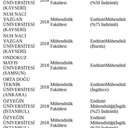
2018
ÜNİVERSİTESİ
Fakültesi
(%50 İndirimli)
(KAYSERİ)
NUH NACİ
YAZGAN
Mühendislik
EndüstriMühendisliğ
2018
ÜNİVERSİTESİ
Fakültesi
(%75 İndirimli)
(KAYSERİ)
NUH NACİ
YAZGAN
Mühendislik
EndüstriMühendisliğ
2018
ÜNİVERSİTESİ
Fakültesi
(Burslu)
(KAYSERİ)
ONDOKUZ
MAYIS
Mühendislik
2018
EndüstriMühendisliğ
ÜNİVERSİTESİ
Fakültesi
(SAMSUN)
ORTA DOĞU
TEKNİK
Mühendislik
EndüstriMühendisliğ
2018
ÜNİVERSİTESİ
Fakültesi
(İngilizce)
(ANKARA)
ÖZYEĞİN
Endüstri
Mühendislik
ÜNİVERSİTESİ
2018
Mühendisliği(İngiliz
Fakültesi
(İSTANBUL)
(%25 İndirimli)
ÖZYEĞİN
Endüstri
Mühendislik
ÜNİVERSİTESİ
2018
Mühendisliği(İngiliz
Fakültesi
(İSTANBUL)
(%50 İndirimli)