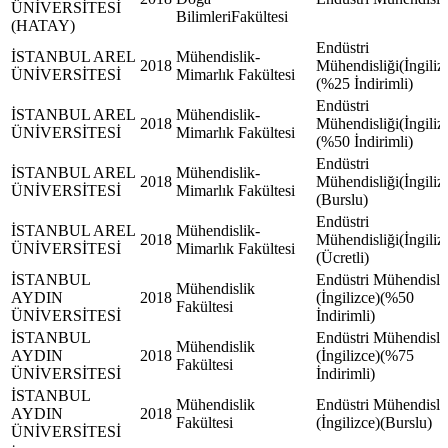
ÜNİVERSİTESİ
BilimleriFakültesi
(HATAY)
Endüstri
İSTANBUL AREL
Mühendislik-
2018
Mühendisliği(İngiliz
ÜNİVERSİTESİ
Mimarlık Fakültesi
(%25 İndirimli)
Endüstri
İSTANBUL AREL
Mühendislik-
2018
Mühendisliği(İngiliz
ÜNİVERSİTESİ
Mimarlık Fakültesi
(%50 İndirimli)
Endüstri
İSTANBUL AREL
Mühendislik-
2018
Mühendisliği(İngiliz
ÜNİVERSİTESİ
Mimarlık Fakültesi
(Burslu)
Endüstri
İSTANBUL AREL
Mühendislik-
2018
Mühendisliği(İngiliz
ÜNİVERSİTESİ
Mimarlık Fakültesi
(Ücretli)
İSTANBUL
Endüstri Mühendisli
Mühendislik
AYDIN
2018
(İngilizce)(%50
Fakültesi
ÜNİVERSİTESİ
İndirimli)
İSTANBUL
Endüstri Mühendisli
Mühendislik
AYDIN
2018
(İngilizce)(%75
Fakültesi
ÜNİVERSİTESİ
İndirimli)
İSTANBUL
Mühendislik
Endüstri Mühendisli
AYDIN
2018
Fakültesi
(İngilizce)(Burslu)
ÜNİVERSİTESİ