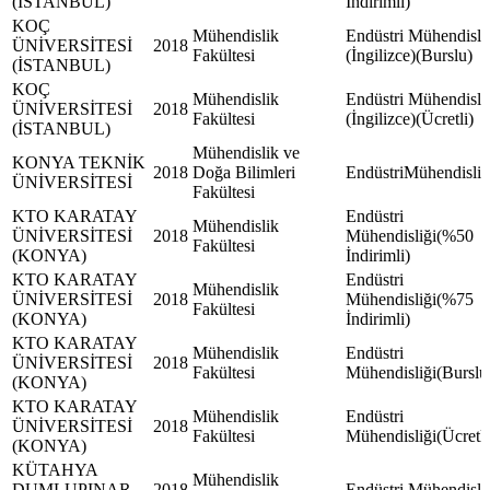
(İSTANBUL)
İndirimli)
KOÇ
Mühendislik
Endüstri Mühendisli
ÜNİVERSİTESİ
2018
Fakültesi
(İngilizce)(Burslu)
(İSTANBUL)
KOÇ
Mühendislik
Endüstri Mühendisli
ÜNİVERSİTESİ
2018
Fakültesi
(İngilizce)(Ücretli)
(İSTANBUL)
Mühendislik ve
KONYA TEKNİK
2018
Doğa Bilimleri
EndüstriMühendisliğ
ÜNİVERSİTESİ
Fakültesi
KTO KARATAY
Endüstri
Mühendislik
ÜNİVERSİTESİ
2018
Mühendisliği(%50
Fakültesi
(KONYA)
İndirimli)
KTO KARATAY
Endüstri
Mühendislik
ÜNİVERSİTESİ
2018
Mühendisliği(%75
Fakültesi
(KONYA)
İndirimli)
KTO KARATAY
Mühendislik
Endüstri
ÜNİVERSİTESİ
2018
Fakültesi
Mühendisliği(Burslu
(KONYA)
KTO KARATAY
Mühendislik
Endüstri
ÜNİVERSİTESİ
2018
Fakültesi
Mühendisliği(Ücretli
(KONYA)
KÜTAHYA
Mühendislik
DUMLUPINAR
2018
Endüstri Mühendisli