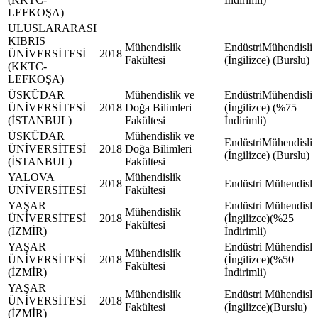
LEFKOŞA)
ULUSLARARASI
KIBRIS
Mühendislik
EndüstriMühendisliğ
ÜNİVERSİTESİ
2018
Fakültesi
(İngilizce) (Burslu)
(KKTC-
LEFKOŞA)
ÜSKÜDAR
Mühendislik ve
EndüstriMühendisliğ
ÜNİVERSİTESİ
2018
Doğa Bilimleri
(İngilizce) (%75
(İSTANBUL)
Fakültesi
İndirimli)
ÜSKÜDAR
Mühendislik ve
EndüstriMühendisliğ
ÜNİVERSİTESİ
2018
Doğa Bilimleri
(İngilizce) (Burslu)
(İSTANBUL)
Fakültesi
YALOVA
Mühendislik
2018
Endüstri Mühendisli
ÜNİVERSİTESİ
Fakültesi
YAŞAR
Endüstri Mühendisli
Mühendislik
ÜNİVERSİTESİ
2018
(İngilizce)(%25
Fakültesi
(İZMİR)
İndirimli)
YAŞAR
Endüstri Mühendisli
Mühendislik
ÜNİVERSİTESİ
2018
(İngilizce)(%50
Fakültesi
(İZMİR)
İndirimli)
YAŞAR
Mühendislik
Endüstri Mühendisli
ÜNİVERSİTESİ
2018
Fakültesi
(İngilizce)(Burslu)
(İZMİR)