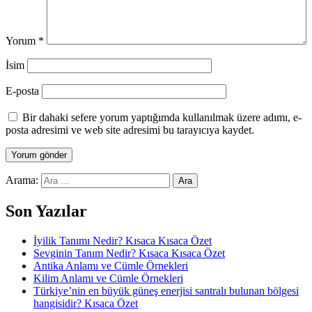
Yorum
*
İsim
E-posta
Bir dahaki sefere yorum yaptığımda kullanılmak üzere adımı, e-
posta adresimi ve web site adresimi bu tarayıcıya kaydet.
Arama:
Son Yazılar
İyilik Tanımı Nedir? Kısaca Kısaca Özet
Sevginin Tanım Nedir? Kısaca Kısaca Özet
Antika Anlamı ve Cümle Örnekleri
Kilim Anlamı ve Cümle Örnekleri
Türkiye’nin en büyük güneş enerjisi santralı bulunan bölgesi
hangisidir? Kısaca Özet