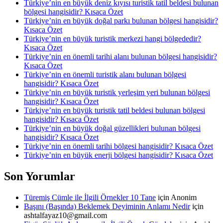
Türkiye’nin en büyük deniz kıyısı turistik tatil beldesi bulunan
bölgesi hangisidir? Kısaca Özet
Türkiye’nin en büyük doğal parkı bulunan bölgesi hangisidir?
Kısaca Özet
Türkiye’nin en büyük turistik merkezi hangi bölgededir?
Kısaca Özet
Türkiye’nin en önemli tarihi alanı bulunan bölgesi hangisidir?
Kısaca Özet
Türkiye’nin en önemli turistik alanı bulunan bölgesi
hangisidir? Kısaca Özet
Türkiye’nin en büyük turistik yerleşim yeri bulunan bölgesi
hangisidir? Kısaca Özet
Türkiye’nin en büyük turistik tatil beldesi bulunan bölgesi
hangisidir? Kısaca Özet
Türkiye’nin en büyük doğal güzellikleri bulunan bölgesi
hangisidir? Kısaca Özet
Türkiye’nin en önemli tarihi bölgesi hangisidir? Kısaca Özet
Türkiye’nin en büyük enerji bölgesi hangisidir? Kısaca Özet
Son Yorumlar
Türemiş Cümle ile İlgili Örnekler 10 Tane
için
Anonim
Başını (Başında) Beklemek Deyiminin Anlamı Nedir
için
ashtalfayaz10@gmail.com