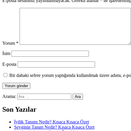
E-posta hesabınız yayımlanmayacak.
Gerekli alanlar
*
ile işaretlenmiş
Yorum
*
İsim
E-posta
Bir dahaki sefere yorum yaptığımda kullanılmak üzere adımı, e-pos
Arama:
Son Yazılar
İyilik Tanımı Nedir? Kısaca Kısaca Özet
Sevginin Tanım Nedir? Kısaca Kısaca Özet