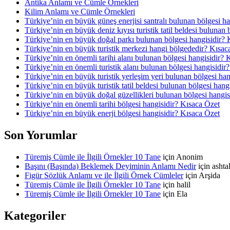
Antika Anlamı ve Cümle Örnekleri
Kilim Anlamı ve Cümle Örnekleri
Türkiye’nin en büyük güneş enerjisi santralı bulunan bölgesi h
Türkiye’nin en büyük deniz kıyısı turistik tatil beldesi bulunan
Türkiye’nin en büyük doğal parkı bulunan bölgesi hangisidir? 
Türkiye’nin en büyük turistik merkezi hangi bölgededir? Kısac
Türkiye’nin en önemli tarihi alanı bulunan bölgesi hangisidir? 
Türkiye’nin en önemli turistik alanı bulunan bölgesi hangisidir
Türkiye’nin en büyük turistik yerleşim yeri bulunan bölgesi ha
Türkiye’nin en büyük turistik tatil beldesi bulunan bölgesi hang
Türkiye’nin en büyük doğal güzellikleri bulunan bölgesi hangis
Türkiye’nin en önemli tarihi bölgesi hangisidir? Kısaca Özet
Türkiye’nin en büyük enerji bölgesi hangisidir? Kısaca Özet
Son Yorumlar
Türemiş Cümle ile İlgili Örnekler 10 Tane
için
Anonim
Başını (Başında) Beklemek Deyiminin Anlamı Nedir
için
asht
Figür Sözlük Anlamı ve ile İlgili Örnek Cümleler
için
Arşida
Türemiş Cümle ile İlgili Örnekler 10 Tane
için
halil
Türemiş Cümle ile İlgili Örnekler 10 Tane
için
Ela
Kategoriler