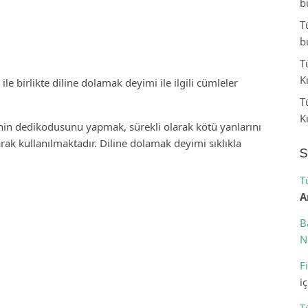
b
T
b
T
K
e birlikte diline dolamak deyimi ile ilgili cümleler
T
K
inin dedikodusunu yapmak, sürekli olarak kötü yanlarını
rak kullanılmaktadır. Diline dolamak deyimi sıklıkla
S
T
A
B
N
F
i