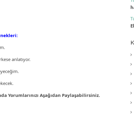
T
h
T
E
nekleri:
K
im.
kese anlatıyor.
eyeceğim.
ekecek.
a Yorumlarınızı Aşağıdan Paylaşabilirsiniz.