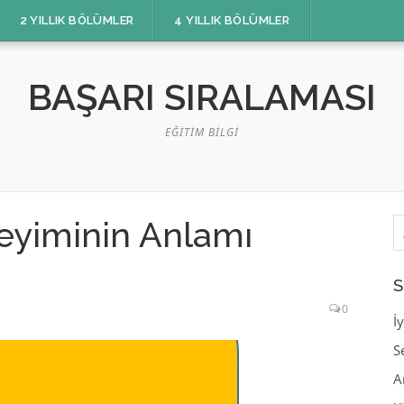
2 YILLIK BÖLÜMLER
4 YILLIK BÖLÜMLER
BAŞARI SIRALAMASI
EĞITIM BILGI
A
eyiminin Anlamı
S
0
İ
S
A