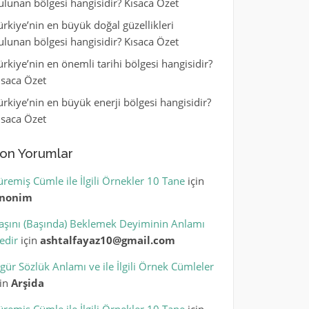
ulunan bölgesi hangisidir? Kısaca Özet
ürkiye’nin en büyük doğal güzellikleri
ulunan bölgesi hangisidir? Kısaca Özet
ürkiye’nin en önemli tarihi bölgesi hangisidir?
ısaca Özet
ürkiye’nin en büyük enerji bölgesi hangisidir?
ısaca Özet
on Yorumlar
üremiş Cümle ile İlgili Örnekler 10 Tane
için
nonim
aşını (Başında) Beklemek Deyiminin Anlamı
edir
için
ashtalfayaz10@gmail.com
igür Sözlük Anlamı ve ile İlgili Örnek Cümleler
çin
Arşida