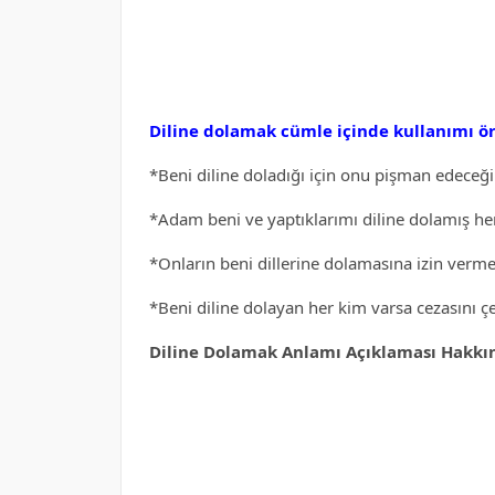
Diline dolamak cümle içinde kullanımı ör
*Beni diline doladığı için onu pişman edeceğ
*Adam beni ve yaptıklarımı diline dolamış her
*Onların beni dillerine dolamasına izin verm
*Beni diline dolayan her kim varsa cezasını ç
Diline Dolamak Anlamı Açıklaması Hakkınd