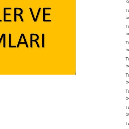
K
T
b
T
b
T
b
T
b
T
b
T
b
T
b
T