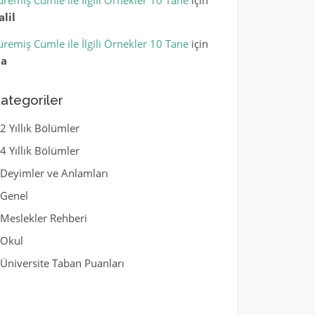
üremiş Cümle ile İlgili Örnekler 10 Tane
için
alil
üremiş Cümle ile İlgili Örnekler 10 Tane
için
la
ategoriler
2 Yıllık Bölümler
4 Yıllık Bölümler
Deyimler ve Anlamları
Genel
Meslekler Rehberi
Okul
Üniversite Taban Puanları