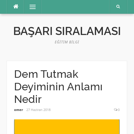
İçeriğe
Menü
atla
BAŞARI SIRALAMASI
EĞITIM BILGI
Dem Tutmak
Deyiminin Anlamı
Nedir
omer
27 Haziran 2018
0