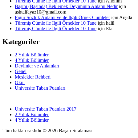
Türemiş Cümle ile İlgili Örnekler 10 Tane
için
Anonim
Başını (Başında) Beklemek Deyiminin Anlamı Nedir
için
ashtalfayaz10@gmail.com
Figür Sözlük Anlamı ve ile İlgili Örnek Cümleler
için
Arşida
Türemiş Cümle ile İlgili Örnekler 10 Tane
için
halil
Türemiş Cümle ile İlgili Örnekler 10 Tane
için
Ela
Kategoriler
2 Yıllık Bölümler
4 Yıllık Bölümler
Deyimler ve Anlamları
Genel
Meslekler Rehberi
Okul
Üniversite Taban Puanları
Üniversite Taban Puanları 2017
2 Yıllık Bölümler
4 Yıllık Bölümler
Tüm hakları saklıdır © 2026 Başarı Sıralaması.