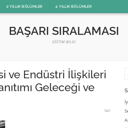
2 YILLIK BÖLÜMLER
4 YILLIK BÖLÜMLER
BAŞARI SIRALAMASI
EĞITIM BILGI
A
ve Endüstri İlişkileri
nıtımı Geleceği ve
S
İ
S
0
A