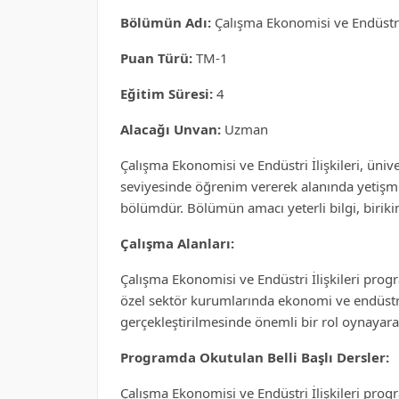
Bölümün Adı:
Çalışma Ekonomisi ve Endüstri 
Puan Türü:
TM-1
Eğitim Süresi:
4
Alacağı Unvan:
Uzman
Çalışma Ekonomisi ve Endüstri İlişkileri, üni
seviyesinde öğrenim vererek alanında yetişmi
bölümdür. Bölümün amacı yeterli bilgi, birikim
Çalışma Alanları:
Çalışma Ekonomisi ve Endüstri İlişkileri pr
özel sektör kurumlarında ekonomi ve endüstri
gerçekleştirilmesinde önemli bir rol oynayarak 
Programda Okutulan Belli Başlı Dersler:
Çalışma Ekonomisi ve Endüstri İlişkileri progr