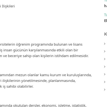
T
h
İlişkileri
T
E
K
versitelerin öğrenim programında bulunan ve lisans
ş insan gücünün karşılanmasında etkili olan bir
 ve beceriye sahip olan kişilerin istihdam edilmesidir.
ogramından mezun olanlar kamu kurum ve kuruluşlarında,
 ilişkilerinin yönetilmesinde, planlanmasında,
iş sahibi olabilirler.
amında okutulan dersler, ekonomi, işletme, istatistik,