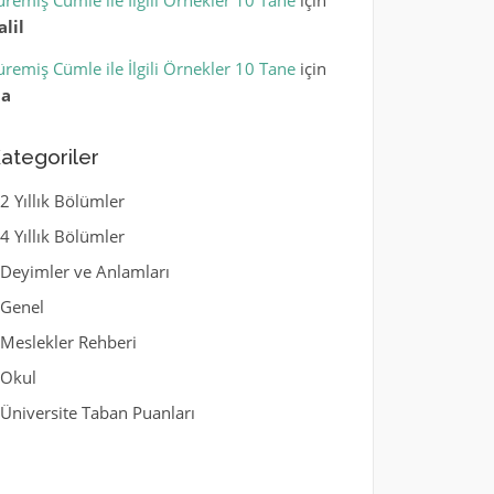
üremiş Cümle ile İlgili Örnekler 10 Tane
için
alil
üremiş Cümle ile İlgili Örnekler 10 Tane
için
la
ategoriler
2 Yıllık Bölümler
4 Yıllık Bölümler
Deyimler ve Anlamları
Genel
Meslekler Rehberi
Okul
Üniversite Taban Puanları