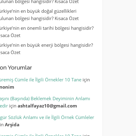
ulunan bölgesi hangisidir? Kısaca Özet
ürkiye’nin en büyük doğal güzellikleri
ulunan bölgesi hangisidir? Kısaca Özet
ürkiye’nin en önemli tarihi bölgesi hangisidir?
ısaca Özet
ürkiye’nin en büyük enerji bölgesi hangisidir?
ısaca Özet
on Yorumlar
üremiş Cümle ile İlgili Örnekler 10 Tane
için
nonim
aşını (Başında) Beklemek Deyiminin Anlamı
edir
için
ashtalfayaz10@gmail.com
igür Sözlük Anlamı ve ile İlgili Örnek Cümleler
çin
Arşida