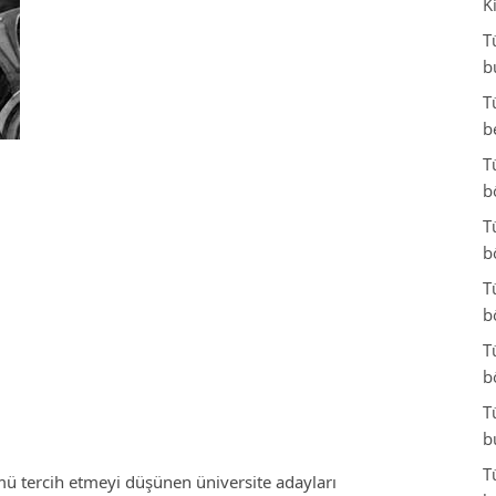
K
T
b
T
b
T
b
T
b
T
b
T
b
T
b
T
mü tercih etmeyi düşünen üniversite adayları