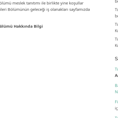
b
ölümü meslek tanıtımı ile birlikte yine koşullar
ileri Bölümünün geleceği iş olanakları sayfamızda
T
b
T
 Bölümü Hakkında Bilgi
K
T
K
S
T
A
B
N
F
i