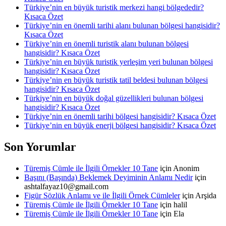
Türkiye’nin en büyük turistik merkezi hangi bölgededir?
Kısaca Özet
Türkiye’nin en önemli tarihi alanı bulunan bölgesi hangisidir?
Kısaca Özet
Türkiye’nin en önemli turistik alanı bulunan bölgesi
hangisidir? Kısaca Özet
Türkiye’nin en büyük turistik yerleşim yeri bulunan bölgesi
hangisidir? Kısaca Özet
Türkiye’nin en büyük turistik tatil beldesi bulunan bölgesi
hangisidir? Kısaca Özet
Türkiye’nin en büyük doğal güzellikleri bulunan bölgesi
hangisidir? Kısaca Özet
Türkiye’nin en önemli tarihi bölgesi hangisidir? Kısaca Özet
Türkiye’nin en büyük enerji bölgesi hangisidir? Kısaca Özet
Son Yorumlar
Türemiş Cümle ile İlgili Örnekler 10 Tane
için
Anonim
Başını (Başında) Beklemek Deyiminin Anlamı Nedir
için
ashtalfayaz10@gmail.com
Figür Sözlük Anlamı ve ile İlgili Örnek Cümleler
için
Arşida
Türemiş Cümle ile İlgili Örnekler 10 Tane
için
halil
Türemiş Cümle ile İlgili Örnekler 10 Tane
için
Ela