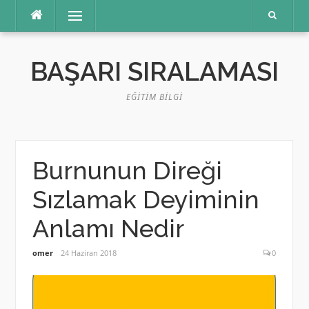
İçeriğe
Menü
atla
BAŞARI SIRALAMASI
EĞITIM BILGI
Burnunun Direği
Sızlamak Deyiminin
Anlamı Nedir
omer
24 Haziran 2018
0