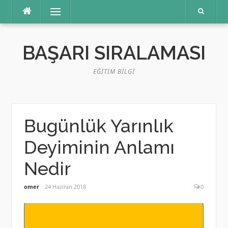
İçeriğe
Menü
atla
BAŞARI SIRALAMASI
EĞITIM BILGI
Bugünlük Yarınlık
Deyiminin Anlamı
Nedir
omer
24 Haziran 2018
0