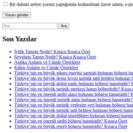
Bir dahaki sefere yorum yaptığımda kullanılmak üzere adımı, e-pos
Arama:
Son Yazılar
İyilik Tanımı Nedir? Kısaca Kısaca Özet
Sevginin Tanım Nedir? Kısaca Kısaca Özet
Antika Anlamı ve Cümle Örnekleri
Kilim Anlamı ve Cümle Örnekleri
Türkiye’nin en büyük güneş enerjisi santralı bulunan bölgesi h
Türkiye’nin en büyük deniz kıyısı turistik tatil beldesi bulunan
Türkiye’nin en büyük doğal parkı bulunan bölgesi hangisidir? 
Türkiye’nin en büyük turistik merkezi hangi bölgededir? Kısac
Türkiye’nin en önemli tarihi alanı bulunan bölgesi hangisidir? 
Türkiye’nin en önemli turistik alanı bulunan bölgesi hangisidir
Türkiye’nin en büyük turistik yerleşim yeri bulunan bölgesi ha
Türkiye’nin en büyük turistik tatil beldesi bulunan bölgesi hang
Türkiye’nin en büyük doğal güzellikleri bulunan bölgesi hangis
Türkiye’nin en önemli tarihi bölgesi hangisidir? Kısaca Özet
Türkiye’nin en büyük enerji bölgesi hangisidir? Kısaca Özet