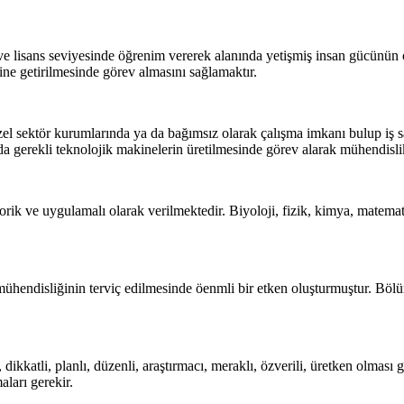
ve lisans seviyesinde öğrenim vererek alanında yetişmiş insan gücünü
rine getirilmesinde görev almasını sağlamaktır.
sektör kurumlarında ya da bağımsız olarak çalışma imkanı bulup iş sahi
da gerekli teknolojik makinelerin üretilmesinde görev alarak mühendislik
orik ve uygulamalı olarak verilmektedir. Biyoloji, fizik, kimya, matemat
hendisliğinin terviç edilmesinde öenmli bir etken oluşturmuştur. Bölü
ikkatli, planlı, düzenli, araştırmacı, meraklı, özverili, üretken olması ger
aları gerekir.