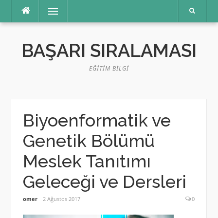
İçeriğe
Menü
atla
BAŞARI SIRALAMASI
EĞITIM BILGI
Biyoenformatik ve
Genetik Bölümü
Meslek Tanıtımı
Geleceği ve Dersleri
omer
2 Ağustos 2017
0