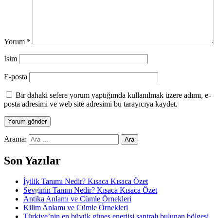
Yorum
*
İsim
E-posta
Bir dahaki sefere yorum yaptığımda kullanılmak üzere adımı, e-
posta adresimi ve web site adresimi bu tarayıcıya kaydet.
Arama:
Son Yazılar
İyilik Tanımı Nedir? Kısaca Kısaca Özet
Sevginin Tanım Nedir? Kısaca Kısaca Özet
Antika Anlamı ve Cümle Örnekleri
Kilim Anlamı ve Cümle Örnekleri
Türkiye’nin en büyük güneş enerjisi santralı bulunan bölgesi