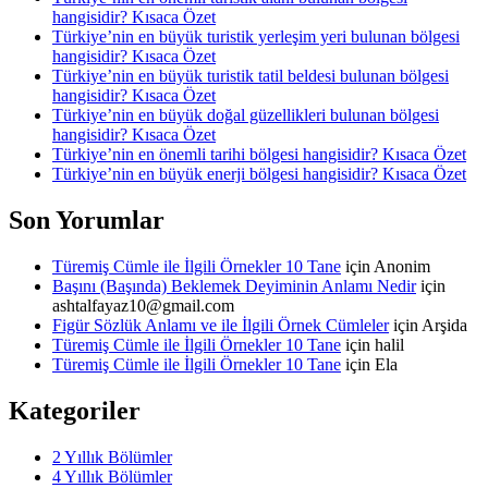
hangisidir? Kısaca Özet
Türkiye’nin en büyük turistik yerleşim yeri bulunan bölgesi
hangisidir? Kısaca Özet
Türkiye’nin en büyük turistik tatil beldesi bulunan bölgesi
hangisidir? Kısaca Özet
Türkiye’nin en büyük doğal güzellikleri bulunan bölgesi
hangisidir? Kısaca Özet
Türkiye’nin en önemli tarihi bölgesi hangisidir? Kısaca Özet
Türkiye’nin en büyük enerji bölgesi hangisidir? Kısaca Özet
Son Yorumlar
Türemiş Cümle ile İlgili Örnekler 10 Tane
için
Anonim
Başını (Başında) Beklemek Deyiminin Anlamı Nedir
için
ashtalfayaz10@gmail.com
Figür Sözlük Anlamı ve ile İlgili Örnek Cümleler
için
Arşida
Türemiş Cümle ile İlgili Örnekler 10 Tane
için
halil
Türemiş Cümle ile İlgili Örnekler 10 Tane
için
Ela
Kategoriler
2 Yıllık Bölümler
4 Yıllık Bölümler