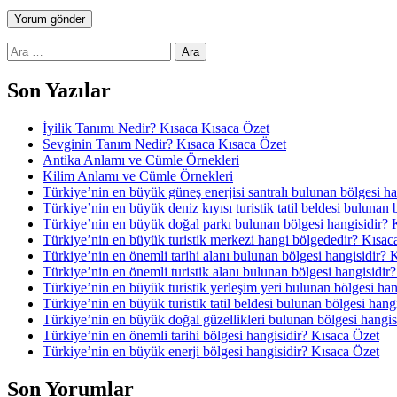
Arama:
Son Yazılar
İyilik Tanımı Nedir? Kısaca Kısaca Özet
Sevginin Tanım Nedir? Kısaca Kısaca Özet
Antika Anlamı ve Cümle Örnekleri
Kilim Anlamı ve Cümle Örnekleri
Türkiye’nin en büyük güneş enerjisi santralı bulunan bölgesi h
Türkiye’nin en büyük deniz kıyısı turistik tatil beldesi bulunan
Türkiye’nin en büyük doğal parkı bulunan bölgesi hangisidir? 
Türkiye’nin en büyük turistik merkezi hangi bölgededir? Kısac
Türkiye’nin en önemli tarihi alanı bulunan bölgesi hangisidir? 
Türkiye’nin en önemli turistik alanı bulunan bölgesi hangisidir
Türkiye’nin en büyük turistik yerleşim yeri bulunan bölgesi ha
Türkiye’nin en büyük turistik tatil beldesi bulunan bölgesi hang
Türkiye’nin en büyük doğal güzellikleri bulunan bölgesi hangis
Türkiye’nin en önemli tarihi bölgesi hangisidir? Kısaca Özet
Türkiye’nin en büyük enerji bölgesi hangisidir? Kısaca Özet
Son Yorumlar