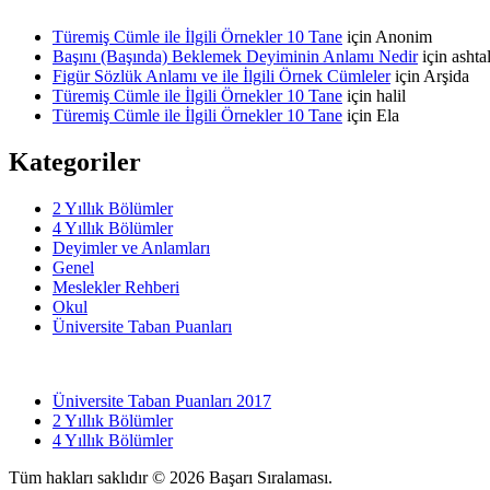
Türemiş Cümle ile İlgili Örnekler 10 Tane
için
Anonim
Başını (Başında) Beklemek Deyiminin Anlamı Nedir
için
asht
Figür Sözlük Anlamı ve ile İlgili Örnek Cümleler
için
Arşida
Türemiş Cümle ile İlgili Örnekler 10 Tane
için
halil
Türemiş Cümle ile İlgili Örnekler 10 Tane
için
Ela
Kategoriler
2 Yıllık Bölümler
4 Yıllık Bölümler
Deyimler ve Anlamları
Genel
Meslekler Rehberi
Okul
Üniversite Taban Puanları
Üniversite Taban Puanları 2017
2 Yıllık Bölümler
4 Yıllık Bölümler
Tüm hakları saklıdır © 2026 Başarı Sıralaması.