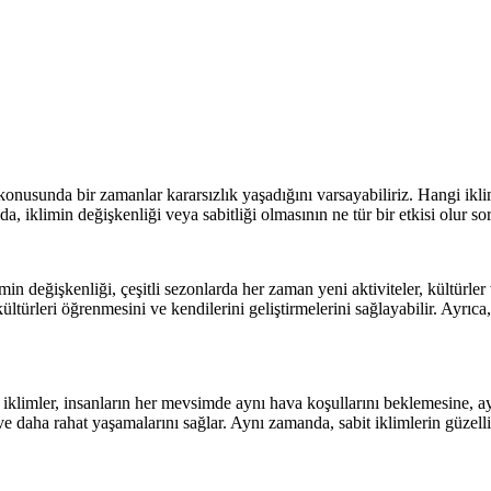
nusunda bir zamanlar kararsızlık yaşadığını varsayabiliriz. Hangi iklim
a, iklimin değişkenliği veya sabitliği olmasının ne tür bir etkisi olur 
min değişkenliği, çeşitli sezonlarda her zaman yeni aktiviteler, kültürler 
türleri öğrenmesini ve kendilerini geliştirmelerini sağlayabilir. Ayrıca,
it iklimler, insanların her mevsimde aynı hava koşullarını beklemesine, 
ı ve daha rahat yaşamalarını sağlar. Aynı zamanda, sabit iklimlerin güzel