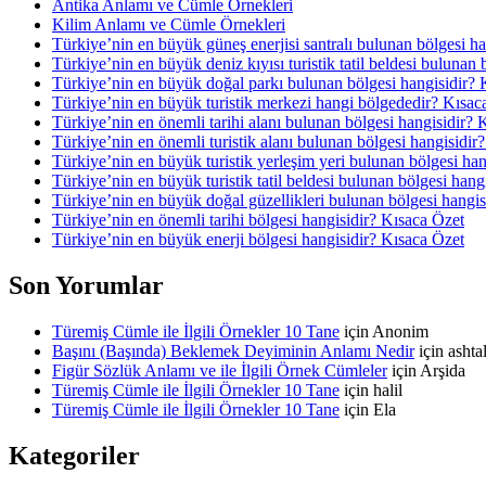
Antika Anlamı ve Cümle Örnekleri
Kilim Anlamı ve Cümle Örnekleri
Türkiye’nin en büyük güneş enerjisi santralı bulunan bölgesi h
Türkiye’nin en büyük deniz kıyısı turistik tatil beldesi bulunan
Türkiye’nin en büyük doğal parkı bulunan bölgesi hangisidir? 
Türkiye’nin en büyük turistik merkezi hangi bölgededir? Kısac
Türkiye’nin en önemli tarihi alanı bulunan bölgesi hangisidir? 
Türkiye’nin en önemli turistik alanı bulunan bölgesi hangisidir
Türkiye’nin en büyük turistik yerleşim yeri bulunan bölgesi ha
Türkiye’nin en büyük turistik tatil beldesi bulunan bölgesi hang
Türkiye’nin en büyük doğal güzellikleri bulunan bölgesi hangis
Türkiye’nin en önemli tarihi bölgesi hangisidir? Kısaca Özet
Türkiye’nin en büyük enerji bölgesi hangisidir? Kısaca Özet
Son Yorumlar
Türemiş Cümle ile İlgili Örnekler 10 Tane
için
Anonim
Başını (Başında) Beklemek Deyiminin Anlamı Nedir
için
asht
Figür Sözlük Anlamı ve ile İlgili Örnek Cümleler
için
Arşida
Türemiş Cümle ile İlgili Örnekler 10 Tane
için
halil
Türemiş Cümle ile İlgili Örnekler 10 Tane
için
Ela
Kategoriler