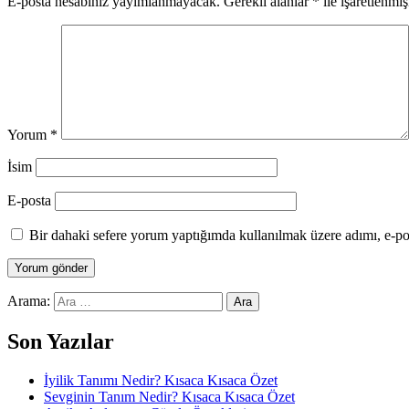
E-posta hesabınız yayımlanmayacak.
Gerekli alanlar
*
ile işaretlenmiş
Yorum
*
İsim
E-posta
Bir dahaki sefere yorum yaptığımda kullanılmak üzere adımı, e-pos
Arama:
Son Yazılar
İyilik Tanımı Nedir? Kısaca Kısaca Özet
Sevginin Tanım Nedir? Kısaca Kısaca Özet