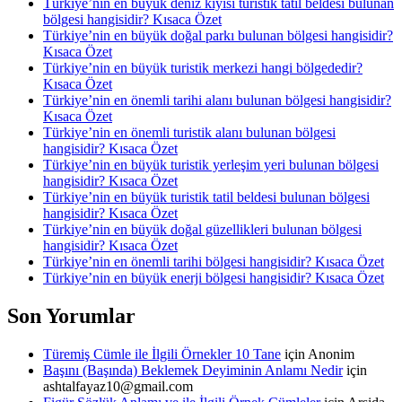
Türkiye’nin en büyük deniz kıyısı turistik tatil beldesi bulunan
bölgesi hangisidir? Kısaca Özet
Türkiye’nin en büyük doğal parkı bulunan bölgesi hangisidir?
Kısaca Özet
Türkiye’nin en büyük turistik merkezi hangi bölgededir?
Kısaca Özet
Türkiye’nin en önemli tarihi alanı bulunan bölgesi hangisidir?
Kısaca Özet
Türkiye’nin en önemli turistik alanı bulunan bölgesi
hangisidir? Kısaca Özet
Türkiye’nin en büyük turistik yerleşim yeri bulunan bölgesi
hangisidir? Kısaca Özet
Türkiye’nin en büyük turistik tatil beldesi bulunan bölgesi
hangisidir? Kısaca Özet
Türkiye’nin en büyük doğal güzellikleri bulunan bölgesi
hangisidir? Kısaca Özet
Türkiye’nin en önemli tarihi bölgesi hangisidir? Kısaca Özet
Türkiye’nin en büyük enerji bölgesi hangisidir? Kısaca Özet
Son Yorumlar
Türemiş Cümle ile İlgili Örnekler 10 Tane
için
Anonim
Başını (Başında) Beklemek Deyiminin Anlamı Nedir
için
ashtalfayaz10@gmail.com