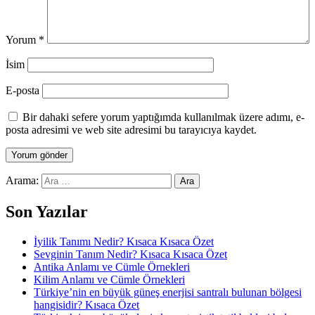
Yorum
*
İsim
E-posta
Bir dahaki sefere yorum yaptığımda kullanılmak üzere adımı, e-
posta adresimi ve web site adresimi bu tarayıcıya kaydet.
Arama:
Son Yazılar
İyilik Tanımı Nedir? Kısaca Kısaca Özet
Sevginin Tanım Nedir? Kısaca Kısaca Özet
Antika Anlamı ve Cümle Örnekleri
Kilim Anlamı ve Cümle Örnekleri
Türkiye’nin en büyük güneş enerjisi santralı bulunan bölgesi
hangisidir? Kısaca Özet