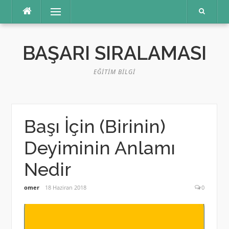
İçeriğe
Menü
atla
BAŞARI SIRALAMASI
EĞITIM BILGI
Başı İçin (Birinin)
Deyiminin Anlamı
Nedir
omer
18 Haziran 2018
0