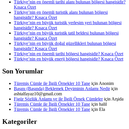
Türkiye’nin en önemli tarihi alanı bulunan bölgesi hangisidir?
Kısaca Özet
Türkiye’nin en önemli turistik alanı bulunan bölgesi
hangisidir? Kısaca Özet
Türkiye’nin en büyük turistik yerleşim yeri bulunan bölgesi
hangisidir? Kısaca Özet
Türkiye’nin en büyük turistik tatil beldesi bulunan bölgesi
hangisidir? Kısaca Özet
Türkiye’nin en büyük doğal güzellikleri bulunan bölgesi
hangisidir? Kısaca Özet
Türkiye’nin en önemli tarihi bölgesi hangisidir? Kısaca Özet
Türkiye’nin en büyük enerji bölgesi hangisidir? Kısaca Özet
Son Yorumlar
Türemiş Cümle ile İlgili Örnekler 10 Tane
için
Anonim
Başını (Başında) Beklemek Deyiminin Anlamı Nedir
için
ashtalfayaz10@gmail.com
Figür Sözlük Anlamı ve ile İlgili Örnek Cümleler
için
Arşida
Türemiş Cümle ile İlgili Örnekler 10 Tane
için
halil
Türemiş Cümle ile İlgili Örnekler 10 Tane
için
Ela
Kategoriler