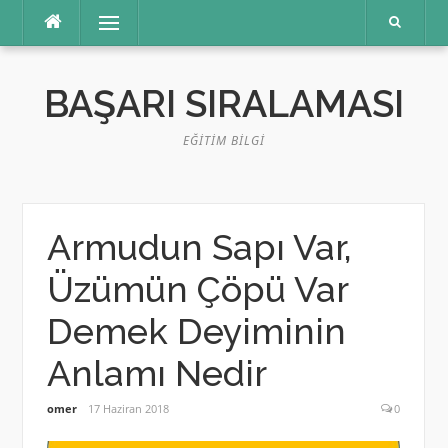
İçeriğe
Menü
atla
BAŞARI SIRALAMASI
EĞITIM BILGI
Armudun Sapı Var,
Üzümün Çöpü Var
Demek Deyiminin
Anlamı Nedir
omer
17 Haziran 2018
0