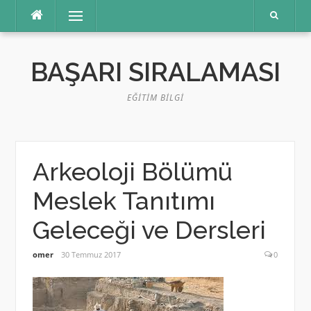
İçeriğe
Menü
atla
BAŞARI SIRALAMASI
EĞITIM BILGI
Arkeoloji Bölümü
Meslek Tanıtımı
Geleceği ve Dersleri
omer
30 Temmuz 2017
0