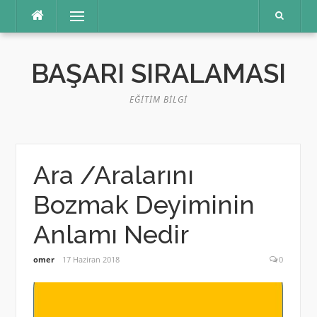
İçeriğe
Menü
atla
BAŞARI SIRALAMASI
EĞITIM BILGI
Ara /Aralarını
Bozmak Deyiminin
Anlamı Nedir
omer
17 Haziran 2018
0