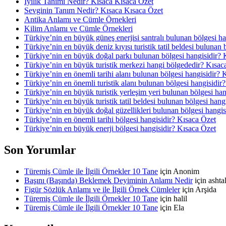
İyilik Tanımı Nedir? Kısaca Kısaca Özet
Sevginin Tanım Nedir? Kısaca Kısaca Özet
Antika Anlamı ve Cümle Örnekleri
Kilim Anlamı ve Cümle Örnekleri
Türkiye’nin en büyük güneş enerjisi santralı bulunan bölgesi h
Türkiye’nin en büyük deniz kıyısı turistik tatil beldesi bulunan
Türkiye’nin en büyük doğal parkı bulunan bölgesi hangisidir? 
Türkiye’nin en büyük turistik merkezi hangi bölgededir? Kısac
Türkiye’nin en önemli tarihi alanı bulunan bölgesi hangisidir? 
Türkiye’nin en önemli turistik alanı bulunan bölgesi hangisidir
Türkiye’nin en büyük turistik yerleşim yeri bulunan bölgesi ha
Türkiye’nin en büyük turistik tatil beldesi bulunan bölgesi hang
Türkiye’nin en büyük doğal güzellikleri bulunan bölgesi hangis
Türkiye’nin en önemli tarihi bölgesi hangisidir? Kısaca Özet
Türkiye’nin en büyük enerji bölgesi hangisidir? Kısaca Özet
Son Yorumlar
Türemiş Cümle ile İlgili Örnekler 10 Tane
için
Anonim
Başını (Başında) Beklemek Deyiminin Anlamı Nedir
için
asht
Figür Sözlük Anlamı ve ile İlgili Örnek Cümleler
için
Arşida
Türemiş Cümle ile İlgili Örnekler 10 Tane
için
halil
Türemiş Cümle ile İlgili Örnekler 10 Tane
için
Ela