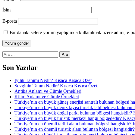
İsim
E-posta
Bir dahaki sefere yorum yaptığımda kullanılmak üzere adımı, e-pos
Arama:
Son Yazılar
İyilik Tanımı Nedir? Kısaca Kısaca Özet
Sevginin Tanım Nedir? Kısaca Kısaca Özet
Antika Anlamı ve Cümle Örnekleri
Kilim Anlamı ve Cümle Örnekleri
Türkiye’nin en büyük güneş enerjisi santralı bulunan bölgesi h
Türkiye’nin en büyük deniz kıyısı turistik tatil beldesi bulunan
Türkiye’nin en büyük doğal parkı bulunan bölgesi hangisidir? 
Türkiye’nin en büyük turistik merkezi hangi bölgededir? Kısac
Türkiye’nin en önemli tarihi alanı bulunan bölgesi hangisidir? 
Türkiye’nin en önemli turistik alanı bulunan bölgesi hangisidir
Türkiye’nin en büyük turistik yerleşim yeri bulunan bölgesi ha