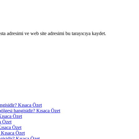
ta adresimi ve web site adresimi bu tarayıcıya kaydet.
angisidir? Kısaca Özet
 bölgesi hangisidir? Kısaca Özet
Kısaca Özet
a Özet
Kısaca Özet
? Kısaca Özet
ngisidir? Kısaca Özet