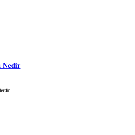
ı Nedir
lerdir