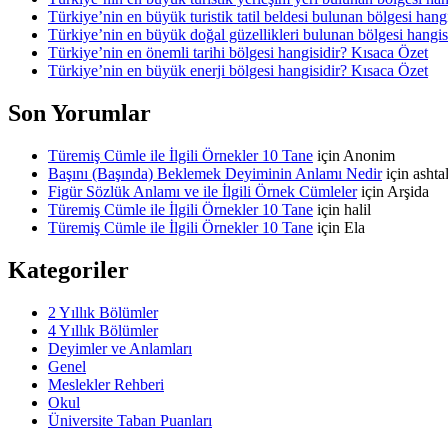
Türkiye’nin en büyük turistik tatil beldesi bulunan bölgesi hang
Türkiye’nin en büyük doğal güzellikleri bulunan bölgesi hangis
Türkiye’nin en önemli tarihi bölgesi hangisidir? Kısaca Özet
Türkiye’nin en büyük enerji bölgesi hangisidir? Kısaca Özet
Son Yorumlar
Türemiş Cümle ile İlgili Örnekler 10 Tane
için
Anonim
Başını (Başında) Beklemek Deyiminin Anlamı Nedir
için
asht
Figür Sözlük Anlamı ve ile İlgili Örnek Cümleler
için
Arşida
Türemiş Cümle ile İlgili Örnekler 10 Tane
için
halil
Türemiş Cümle ile İlgili Örnekler 10 Tane
için
Ela
Kategoriler
2 Yıllık Bölümler
4 Yıllık Bölümler
Deyimler ve Anlamları
Genel
Meslekler Rehberi
Okul
Üniversite Taban Puanları